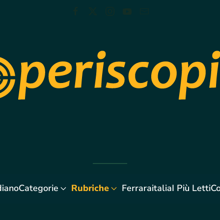
diano
Categorie
Rubriche
Ferraraitalia
I Più Letti
Co