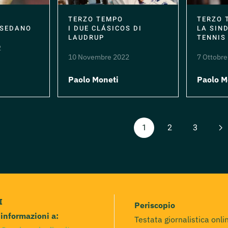
TERZO TEMPO
TERZO 
I DUE CLÁSICOS DI
LA SIN
 SEDANO
LAUDRUP
TENNIS
2
10 Novembre 2022
7 Ottobre
Paolo Moneti
Paolo M
1
2
3
I
Periscopio
e informazioni a:
Testata giornalistica onli