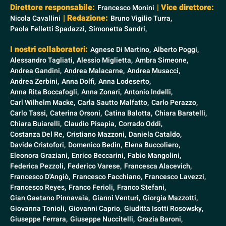
Direttore responsabile:
| Vice direttore:
Francesco Monini
| Redazione:
Nicola Cavallini
Bruno Vigilio Turra,
Paola Felletti Spadazzi,
Simonetta Sandri,
I nostri collaboratori:
Agnese Di Martino,
Alberto Poggi,
Alessandro Tagliati,
Alessio Miglietta,
Ambra Simeone,
Andrea Gandini,
Andrea Malacarne,
Andrea Musacci,
Andrea Zerbini,
Anna Dolfi,
Anna Lodeserto,
Anna Rita Boccafogli,
Anna Zonari,
Antonio Indelli,
Carl Wilhelm Macke,
Carla Sautto Malfatto,
Carlo Perazzo,
Carlo Tassi,
Caterina Orsoni,
Catina Balotta,
Chiara Baratelli,
Chiara Buiarelli,
Claudio Pisapia,
Corrado Oddi,
Costanza Del Re,
Cristiano Mazzoni,
Daniela Cataldo,
Davide Cristofori,
Domenico Bedin,
Elena Buccoliero,
Eleonora Graziani,
Enrico Beccarini,
Fabio Mangolini,
Federica Pezzoli,
Federico Varese,
Francesca Alacevich,
Francesco D'Angiò,
Francesco Facchiano,
Francesco Lavezzi,
Francesco Reyes,
Franco Ferioli,
Franco Stefani,
Gian Gaetano Pinnavaia,
Gianni Venturi,
Giorgia Mazzotti,
Giovanna Tonioli,
Giovanni Caprio,
Giuditta Isotti Rosowsky,
Giuseppe Ferrara,
Giuseppe Nuccitelli,
Grazia Baroni,