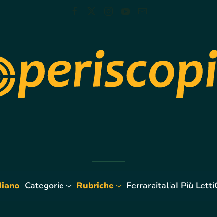
diano
Categorie
Rubriche
Ferraraitalia
I Più Letti