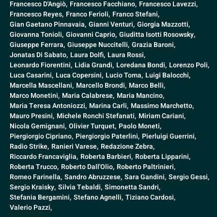
Francesco D'Angiò,
Francesco Facchiano,
Francesco Lavezzi,
Francesco Reyes,
Franco Ferioli,
Franco Stefani,
Gian Gaetano Pinnavaia,
Gianni Venturi,
Giorgia Mazzotti,
Giovanna Tonioli,
Giovanni Caprio,
Giuditta Isotti Rosowsky,
Giuseppe Ferrara,
Giuseppe Nuccitelli,
Grazia Baroni,
Jonatas Di Sabato,
Laura Dolfi,
Laura Rossi,
Leonardo Fiorentini,
Lidia Grandi,
Loredana Bondi,
Lorenzo Poli,
Luca Casarini,
Luca Copersini,
Lucio Toma,
Luigi Balocchi,
Marcella Mascellani,
Marcello Brondi,
Marco Belli,
Marco Monetini,
Maria Calabrese,
Maria Mancino,
Maria Teresa Antoniozzi,
Marina Carli,
Massimo Marchetto,
Mauro Presini,
Michele Ronchi Stefanati,
Miriam Cariani,
Nicola Gemignani,
Olivier Turquet,
Paolo Moneti,
Piergiorgio Cipriano,
Piergiorgio Paterlini,
Pierluigi Guerrini,
Radio Strike,
Ranieri Varese,
Redazione Zebra,
Riccardo Francaviglia,
Roberta Barbieri,
Roberta Lipparini,
Roberta Trucco,
Roberto Dall'Olio,
Roberto Paltrinieri,
Romeo Farinella,
Sandro Abruzzese,
Sara Gandini,
Sergio Gessi,
Sergio Kraisky,
Silvia Tebaldi,
Simonetta Sandri,
Stefania Bergamini,
Stefano Agnelli,
Tiziano Cardosi,
Valerio Pazzi,