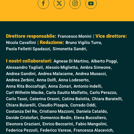
Direttore responsabile:
| Vice direttore:
Francesco Monini
| Redazione:
Nicola Cavallini
Bruno Vigilio Turra,
Paola Felletti Spadazzi,
Simonetta Sandri,
I nostri collaboratori:
Agnese Di Martino,
Alberto Poggi,
Alessandro Tagliati,
Alessio Miglietta,
Ambra Simeone,
Andrea Gandini,
Andrea Malacarne,
Andrea Musacci,
Andrea Zerbini,
Anna Dolfi,
Anna Lodeserto,
Anna Rita Boccafogli,
Anna Zonari,
Antonio Indelli,
Carl Wilhelm Macke,
Carla Sautto Malfatto,
Carlo Perazzo,
Carlo Tassi,
Caterina Orsoni,
Catina Balotta,
Chiara Baratelli,
Chiara Buiarelli,
Claudio Pisapia,
Corrado Oddi,
Costanza Del Re,
Cristiano Mazzoni,
Daniela Cataldo,
Davide Cristofori,
Domenico Bedin,
Elena Buccoliero,
Eleonora Graziani,
Enrico Beccarini,
Fabio Mangolini,
Federica Pezzoli,
Federico Varese,
Francesca Alacevich,