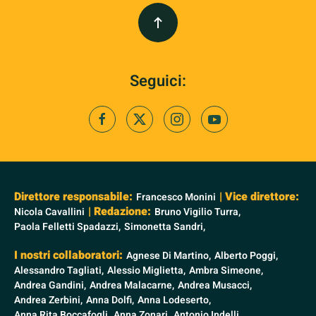
Seguici:
Direttore responsabile:
| Vice direttore:
Francesco Monini
| Redazione:
Nicola Cavallini
Bruno Vigilio Turra,
Paola Felletti Spadazzi,
Simonetta Sandri,
I nostri collaboratori:
Agnese Di Martino,
Alberto Poggi,
Alessandro Tagliati,
Alessio Miglietta,
Ambra Simeone,
Andrea Gandini,
Andrea Malacarne,
Andrea Musacci,
Andrea Zerbini,
Anna Dolfi,
Anna Lodeserto,
Anna Rita Boccafogli,
Anna Zonari,
Antonio Indelli,