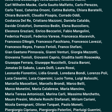
Carl Wilhelm Macke,
Carla Sautto Malfatto,
Carlo Perazzo,
Carlo Tassi,
Caterina Orsoni,
Catina Balotta,
Chiara Baratelli,
Chiara Buiarelli,
Claudio Pisapia,
Corrado Oddi,
Costanza Del Re,
Cristiano Mazzoni,
Daniela Cataldo,
Davide Cristofori,
Domenico Bedin,
Elena Buccoliero,
Eleonora Graziani,
Enrico Beccarini,
Fabio Mangolini,
Federica Pezzoli,
Federico Varese,
Francesca Alacevich,
Francesco D'Angiò,
Francesco Facchiano,
Francesco Lavezzi,
Francesco Reyes,
Franco Ferioli,
Franco Stefani,
Gian Gaetano Pinnavaia,
Gianni Venturi,
Giorgia Mazzotti,
Giovanna Tonioli,
Giovanni Caprio,
Giuditta Isotti Rosowsky,
Giuseppe Ferrara,
Giuseppe Nuccitelli,
Grazia Baroni,
Jonatas Di Sabato,
Laura Dolfi,
Laura Rossi,
Leonardo Fiorentini,
Lidia Grandi,
Loredana Bondi,
Lorenzo Poli,
Luca Casarini,
Luca Copersini,
Lucio Toma,
Luigi Balocchi,
Marcella Mascellani,
Marcello Brondi,
Marco Belli,
Marco Monetini,
Maria Calabrese,
Maria Mancino,
Maria Teresa Antoniozzi,
Marina Carli,
Massimo Marchetto,
Mauro Presini,
Michele Ronchi Stefanati,
Miriam Cariani,
Nicola Gemignani,
Olivier Turquet,
Paolo Moneti,
Piergiorgio Cipriano,
Piergiorgio Paterlini,
Pierluigi Guerrini,