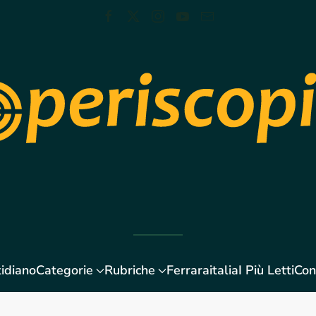
idiano
Categorie
Rubriche
Ferraraitalia
I Più Letti
Con