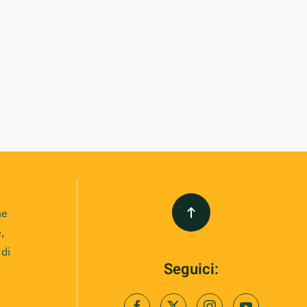
ne
,
 di
Seguici: