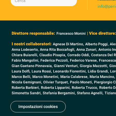
info@peri
Direttore responsabile:
| Vice direttore
Francesco Monini
I nostri collaboratori:
Agnese Di Martino,
Alberto Poggi,
Ale
Anna Lodeserto,
Anna Rita Boccafogli,
Anna Zonari,
Antonio Ind
Chiara Buiarelli,
Claudio Pisapia,
Corrado Oddi,
Costanza Del R
Fabio Mangolini,
Federica Pezzoli,
Federico Varese,
Francesca
Gian Gaetano Pinnavaia,
Gianni Venturi,
Giorgia Mazzotti,
Gio
Laura Dolfi,
Laura Rossi,
Leonardo Fiorentini,
Lidia Grandi,
Lor
Marco Belli,
Marco Monetini,
Maria Calabrese,
Maria Mancino,
Nicola Gemignani,
Olivier Turquet,
Paolo Moneti,
Piergiorgio C
Roberta Barbieri,
Roberta Lipparini,
Roberta Trucco,
Roberto Da
Simonetta Sandri,
Stefania Bergamini,
Stefano Agnelli,
Tizian
Impostazioni cookies