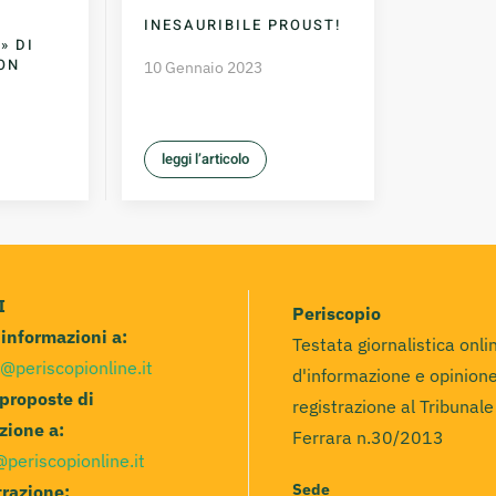
A
INESAURIBILE PROUST!
» DI
ON
10 Gennaio 2023
leggi l’articolo
I
Periscopio
e informazioni a:
Testata giornalistica onli
@periscopionline.it
d'informazione e opinione
 proposte di
registrazione al Tribunale
zione a:
Ferrara n.30/2013
@periscopionline.it
Sede
razione: