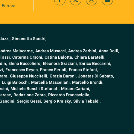
 Ferrara.
dazzi,
Simonetta Sandri,
Andrea Malacarne,
Andrea Musacci,
Andrea Zerbini,
Anna Dolfi,
Tassi,
Caterina Orsoni,
Catina Balotta,
Chiara Baratelli,
din,
Elena Buccoliero,
Eleonora Graziani,
Enrico Beccarini,
i,
Francesco Reyes,
Franco Ferioli,
Franco Stefani,
rara,
Giuseppe Nuccitelli,
Grazia Baroni,
Jonatas Di Sabato,
,
Luigi Balocchi,
Marcella Mascellani,
Marcello Brondi,
sini,
Michele Ronchi Stefanati,
Miriam Cariani,
Varese,
Redazione Zebra,
Riccardo Francaviglia,
Gandini,
Sergio Gessi,
Sergio Kraisky,
Silvia Tebaldi,