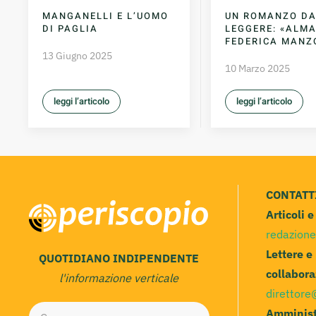
MANGANELLI E L’UOMO
UN ROMANZO D
DI PAGLIA
LEGGERE: «ALMA
FEDERICA MANZ
13 Giugno 2025
10 Marzo 2025
leggi l’articolo
leggi l’articolo
CONTATT
Articoli 
redazione
Lettere e
QUOTIDIANO INDIPENDENTE
collabora
l'informazione verticale
direttore
Amminist