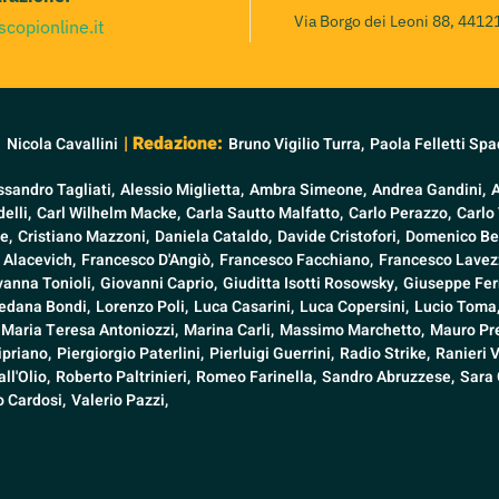
Via Borgo dei Leoni 88, 44121
scopionline.it
:
| Redazione:
Nicola Cavallini
Bruno Vigilio Turra,
Paola Felletti Spa
ssandro Tagliati,
Alessio Miglietta,
Ambra Simeone,
Andrea Gandini,
elli,
Carl Wilhelm Macke,
Carla Sautto Malfatto,
Carlo Perazzo,
Carlo 
e,
Cristiano Mazzoni,
Daniela Cataldo,
Davide Cristofori,
Domenico Be
 Alacevich,
Francesco D'Angiò,
Francesco Facchiano,
Francesco Lavezz
vanna Tonioli,
Giovanni Caprio,
Giuditta Isotti Rosowsky,
Giuseppe Fer
edana Bondi,
Lorenzo Poli,
Luca Casarini,
Luca Copersini,
Lucio Toma
Maria Teresa Antoniozzi,
Marina Carli,
Massimo Marchetto,
Mauro Pre
ipriano,
Piergiorgio Paterlini,
Pierluigi Guerrini,
Radio Strike,
Ranieri 
ll'Olio,
Roberto Paltrinieri,
Romeo Farinella,
Sandro Abruzzese,
Sara 
o Cardosi,
Valerio Pazzi,