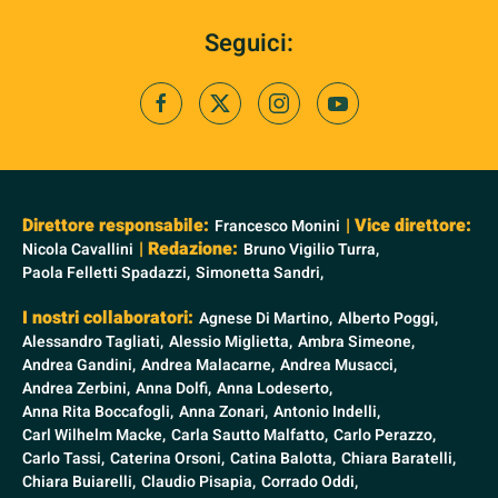
Seguici:
Direttore responsabile:
| Vice direttore:
Francesco Monini
| Redazione:
Nicola Cavallini
Bruno Vigilio Turra,
Paola Felletti Spadazzi,
Simonetta Sandri,
I nostri collaboratori:
Agnese Di Martino,
Alberto Poggi,
Alessandro Tagliati,
Alessio Miglietta,
Ambra Simeone,
Andrea Gandini,
Andrea Malacarne,
Andrea Musacci,
Andrea Zerbini,
Anna Dolfi,
Anna Lodeserto,
Anna Rita Boccafogli,
Anna Zonari,
Antonio Indelli,
Carl Wilhelm Macke,
Carla Sautto Malfatto,
Carlo Perazzo,
Carlo Tassi,
Caterina Orsoni,
Catina Balotta,
Chiara Baratelli,
Chiara Buiarelli,
Claudio Pisapia,
Corrado Oddi,