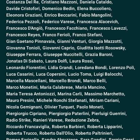
Costanza Del Re,
Cristiano Mazzoni,
Daniela Cataldo,
Davide Cristofori,
Domenico Bedin,
Elena Buccoliero,
Eleonora Graziani,
Enrico Beccarini,
Fabio Mangolini,
Federica Pezzoli,
Federico Varese,
Francesca Alacevich,
Francesco D'Angiò,
Francesco Facchiano,
Francesco Lavezzi,
Francesco Reyes,
Franco Ferioli,
Franco Stefani,
Gian Gaetano Pinnavaia,
Gianni Venturi,
Giorgia Mazzotti,
Giovanna Tonioli,
Giovanni Caprio,
Giuditta Isotti Rosowsky,
Giuseppe Ferrara,
Giuseppe Nuccitelli,
Grazia Baroni,
Jonatas Di Sabato,
Laura Dolfi,
Laura Rossi,
Leonardo Fiorentini,
Lidia Grandi,
Loredana Bondi,
Lorenzo Poli,
Luca Casarini,
Luca Copersini,
Lucio Toma,
Luigi Balocchi,
Marcella Mascellani,
Marcello Brondi,
Marco Belli,
Marco Monetini,
Maria Calabrese,
Maria Mancino,
Maria Teresa Antoniozzi,
Marina Carli,
Massimo Marchetto,
Mauro Presini,
Michele Ronchi Stefanati,
Miriam Cariani,
Nicola Gemignani,
Olivier Turquet,
Paolo Moneti,
Piergiorgio Cipriano,
Piergiorgio Paterlini,
Pierluigi Guerrini,
Radio Strike,
Ranieri Varese,
Redazione Zebra,
Riccardo Francaviglia,
Roberta Barbieri,
Roberta Lipparini,
Roberta Trucco,
Roberto Dall'Olio,
Roberto Paltrinieri,
Romeo Farinella,
Sandro Abruzzese,
Sara Gandini,
Sergio Gessi,