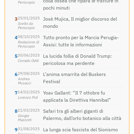
colla ossea che ripara le fratture in
Periscopio
pochi minuti
25/01/2025
Josè Mujica, Il miglior discorso del
Scelto da
mondo
Periscopio
08/10/2025
Tutto pronto per la Marcia Perugia-
Redazione di
Assisi: tutte le informazioni
Periscopio
30/06/2025
La lucida follia di Donald Trump:
Corrado Oddi
pericolosa ma perdente
29/08/2025
L’anima smarrita del Buskers
Andrea
Festival
Musacci
14/02/2025
Yoav Gallant: “Il 7 ottobre fu
Lorenzo Poli
applicata la Direttiva Hannibal”
21/03/2025
Safari tra gli alberi giganti di
Giorgia
Palermo, dall’orto botanico alla città
Mazzotti
31/08/2025
La lunga scia fascista del Sionismo