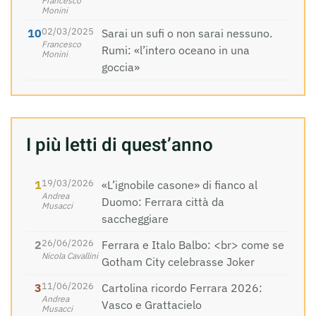
Francesco
Monini
02/03/2025
Sarai un sufi o non sarai nessuno.
Francesco
Rumi: «l’intero oceano in una
Monini
goccia»
I più letti di quest’anno
19/03/2026
«L’ignobile casone» di fianco al
Andrea
Duomo: Ferrara città da
Musacci
saccheggiare
26/06/2026
Ferrara e Italo Balbo: <br> come se
Nicola Cavallini
Gotham City celebrasse Joker
11/06/2026
Cartolina ricordo Ferrara 2026:
Andrea
Vasco e Grattacielo
Musacci