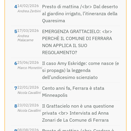
14/02/2026
Presto di mattina /<br> Dal deserto
Andrea Zerbini
al giardino irrigato, l’itineranza della
Quaresima
17/03/2026
EMERGENZA GRATTACIELO: <br>
Andrea
PERCHÈ IL COMUNE DI FERRARA
Malacarne
NON APPLICA IL SUO
REGOLAMENTO?
25/06/2026
Il caso Amy Eskridge: come nasce (e
Marco Monetini
si propaga) la leggenda
dell’undicesimo scienziato
22/01/2026
Cento anni fa, Ferrara è stata
Nicola Cavallini
Minneapolis
23/02/2026
Il Grattacielo non è una questione
Nicola Cavallini
privata <br> Intervista ad Anna
Zonari de La Comune di Ferrara
08/08/2026
Presto di mattina /<br> Credere è