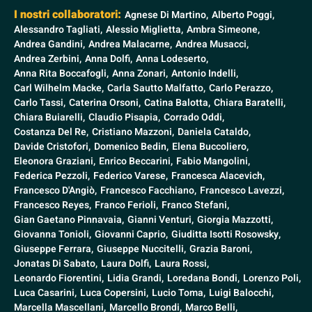
I nostri collaboratori:
Agnese Di Martino,
Alberto Poggi,
Alessandro Tagliati,
Alessio Miglietta,
Ambra Simeone,
Andrea Gandini,
Andrea Malacarne,
Andrea Musacci,
Andrea Zerbini,
Anna Dolfi,
Anna Lodeserto,
Anna Rita Boccafogli,
Anna Zonari,
Antonio Indelli,
Carl Wilhelm Macke,
Carla Sautto Malfatto,
Carlo Perazzo,
Carlo Tassi,
Caterina Orsoni,
Catina Balotta,
Chiara Baratelli,
Chiara Buiarelli,
Claudio Pisapia,
Corrado Oddi,
Costanza Del Re,
Cristiano Mazzoni,
Daniela Cataldo,
Davide Cristofori,
Domenico Bedin,
Elena Buccoliero,
Eleonora Graziani,
Enrico Beccarini,
Fabio Mangolini,
Federica Pezzoli,
Federico Varese,
Francesca Alacevich,
Francesco D'Angiò,
Francesco Facchiano,
Francesco Lavezzi,
Francesco Reyes,
Franco Ferioli,
Franco Stefani,
Gian Gaetano Pinnavaia,
Gianni Venturi,
Giorgia Mazzotti,
Giovanna Tonioli,
Giovanni Caprio,
Giuditta Isotti Rosowsky,
Giuseppe Ferrara,
Giuseppe Nuccitelli,
Grazia Baroni,
Jonatas Di Sabato,
Laura Dolfi,
Laura Rossi,
Leonardo Fiorentini,
Lidia Grandi,
Loredana Bondi,
Lorenzo Poli,
Luca Casarini,
Luca Copersini,
Lucio Toma,
Luigi Balocchi,
Marcella Mascellani,
Marcello Brondi,
Marco Belli,