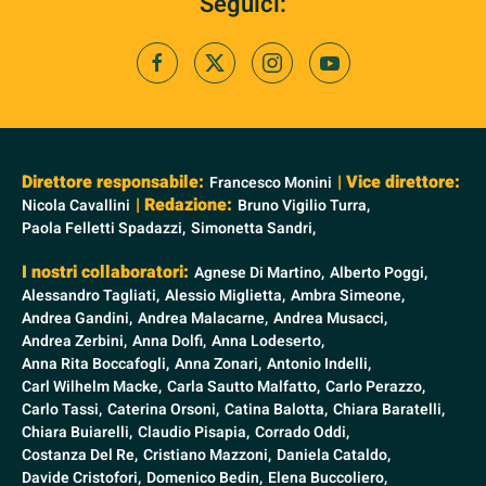
Seguici:
Direttore responsabile:
| Vice direttore:
Francesco Monini
| Redazione:
Nicola Cavallini
Bruno Vigilio Turra,
Paola Felletti Spadazzi,
Simonetta Sandri,
I nostri collaboratori:
Agnese Di Martino,
Alberto Poggi,
Alessandro Tagliati,
Alessio Miglietta,
Ambra Simeone,
Andrea Gandini,
Andrea Malacarne,
Andrea Musacci,
Andrea Zerbini,
Anna Dolfi,
Anna Lodeserto,
Anna Rita Boccafogli,
Anna Zonari,
Antonio Indelli,
Carl Wilhelm Macke,
Carla Sautto Malfatto,
Carlo Perazzo,
Carlo Tassi,
Caterina Orsoni,
Catina Balotta,
Chiara Baratelli,
Chiara Buiarelli,
Claudio Pisapia,
Corrado Oddi,
Costanza Del Re,
Cristiano Mazzoni,
Daniela Cataldo,
Davide Cristofori,
Domenico Bedin,
Elena Buccoliero,