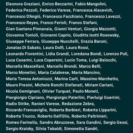
Eleonora Graziani,
Enrico Beccarini,
Fabio Mangolini,
Federica Pezzoli,
Federico Varese,
Francesca Alacevich,
Francesco D'Angiò,
Francesco Facchiano,
Francesco Lavezzi,
Francesco Reyes,
Franco Ferioli,
Franco Stefani,
Gian Gaetano Pinnavaia,
Gianni Venturi,
Giorgia Mazzotti,
Giovanna Tonioli,
Giovanni Caprio,
Giuditta Isotti Rosowsky,
Giuseppe Ferrara,
Giuseppe Nuccitelli,
Grazia Baroni,
Jonatas Di Sabato,
Laura Dolfi,
Laura Rossi,
Leonardo Fiorentini,
Lidia Grandi,
Loredana Bondi,
Lorenzo Poli,
Luca Casarini,
Luca Copersini,
Lucio Toma,
Luigi Balocchi,
Marcella Mascellani,
Marcello Brondi,
Marco Belli,
Marco Monetini,
Maria Calabrese,
Maria Mancino,
Maria Teresa Antoniozzi,
Marina Carli,
Massimo Marchetto,
Mauro Presini,
Michele Ronchi Stefanati,
Miriam Cariani,
Nicola Gemignani,
Olivier Turquet,
Paolo Moneti,
Piergiorgio Cipriano,
Piergiorgio Paterlini,
Pierluigi Guerrini,
Radio Strike,
Ranieri Varese,
Redazione Zebra,
Riccardo Francaviglia,
Roberta Barbieri,
Roberta Lipparini,
Roberta Trucco,
Roberto Dall'Olio,
Roberto Paltrinieri,
Romeo Farinella,
Sandro Abruzzese,
Sara Gandini,
Sergio Gessi,
Sergio Kraisky,
Silvia Tebaldi,
Simonetta Sandri,