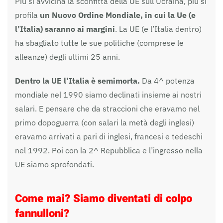
Più si avvicina la sconfitta della UE sull’Ucraina, più si
profila
un Nuovo Ordine Mondiale, in cui la Ue (e
l’Italia) saranno ai margini
. La UE (e l’Italia dentro)
ha sbagliato tutte le sue politiche (comprese le
alleanze) degli ultimi 25 anni.
Dentro la UE l’Italia è semimorta.
Da 4^ potenza
mondiale nel 1990 siamo declinati insieme ai nostri
salari. E pensare che da straccioni che eravamo nel
primo dopoguerra (con salari la metà degli inglesi)
eravamo arrivati a pari di inglesi, francesi e tedeschi
nel 1992. Poi con la 2^ Repubblica e l’ingresso nella
UE siamo sprofondati.
Come mai? Siamo diventati di colpo
fannulloni?