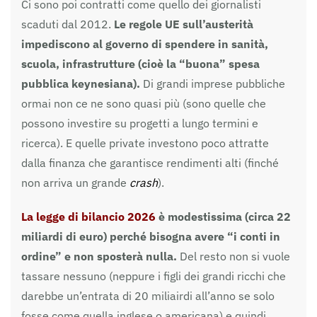
Ci sono poi contratti come quello dei giornalisti
scaduti dal 2012.
Le regole UE sull’austerità
impediscono al governo di spendere in sanità,
scuola, infrastrutture (cioè la “buona” spesa
pubblica keynesiana).
Di grandi imprese pubbliche
ormai non ce ne sono quasi più (sono quelle che
possono investire su progetti a lungo termini e
ricerca). E quelle private investono poco attratte
dalla finanza che garantisce rendimenti alti (finché
non arriva un grande
crash
).
La legge di bilancio 2026
è modestissima (circa 22
miliardi di euro) perché bisogna avere “i conti in
ordine” e non sposterà nulla.
Del resto non si vuole
tassare nessuno (neppure i figli dei grandi ricchi che
darebbe un’entrata di 20 miliairdi all’anno se solo
fosse come quella inglese o americana) e quindi