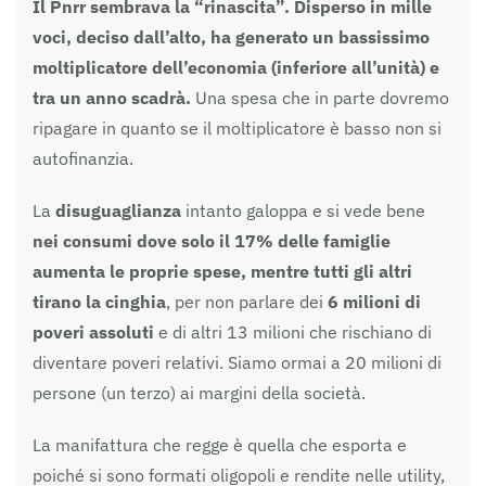
Il Pnrr sembrava la “rinascita”. Disperso in mille
voci, deciso dall’alto, ha generato un bassissimo
moltiplicatore dell’economia
(inferiore all’unità) e
tra un anno scadrà.
Una spesa che in parte dovremo
ripagare in quanto se il moltiplicatore è basso non si
autofinanzia.
La
disuguaglianza
intanto galoppa e si vede bene
nei consumi dove solo il 17% delle famiglie
aumenta le proprie spese, mentre tutti gli altri
tirano la cinghia
, per non parlare dei
6 milioni di
poveri assoluti
e di altri 13 milioni che rischiano di
diventare poveri relativi. Siamo ormai a 20 milioni di
persone (un terzo) ai margini della società.
La manifattura che regge è quella che esporta e
poiché si sono formati oligopoli e rendite nelle utility,