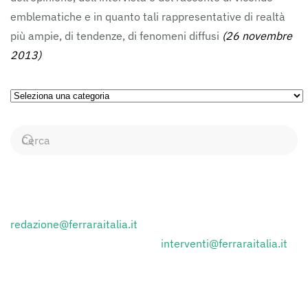
emblematiche e in quanto tali rappresentative di realtà
più ampie, di tendenze, di fenomeni diffusi
(26 novembre
2013)
Ricerca
per
Categorie
CONTATTI
Inviare i comunicati stampa a:
redazione@ferraraitalia.it
Inviare lettere al giornale a :
interventi@ferraraitalia.it