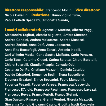
Direttore responsabile:
| Vice direttore:
Francesco Monini
| Redazione:
Nicola Cavallini
Bruno Vigilio Turra,
Paola Felletti Spadazzi,
Simonetta Sandri,
I nostri collaboratori:
Agnese Di Martino,
Alberto Poggi,
Alessandro Tagliati,
Alessio Miglietta,
Ambra Simeone,
Andrea Gandini,
Andrea Malacarne,
Andrea Musacci,
Andrea Zerbini,
Anna Dolfi,
Anna Lodeserto,
Anna Rita Boccafogli,
Anna Zonari,
Antonio Indelli,
Carl Wilhelm Macke,
Carla Sautto Malfatto,
Carlo Perazzo,
Carlo Tassi,
Caterina Orsoni,
Catina Balotta,
Chiara Baratelli,
Chiara Buiarelli,
Claudio Pisapia,
Corrado Oddi,
Costanza Del Re,
Cristiano Mazzoni,
Daniela Cataldo,
Davide Cristofori,
Domenico Bedin,
Elena Buccoliero,
Eleonora Graziani,
Enrico Beccarini,
Fabio Mangolini,
Federica Pezzoli,
Federico Varese,
Francesca Alacevich,
Francesco D'Angiò,
Francesco Facchiano,
Francesco Lavezzi,
Francesco Reyes,
Franco Ferioli,
Franco Stefani,
Gian Gaetano Pinnavaia,
Gianni Venturi,
Giorgia Mazzotti,
Giovanna Tonioli,
Giovanni Caprio,
Giuditta Isotti Rosowsky,