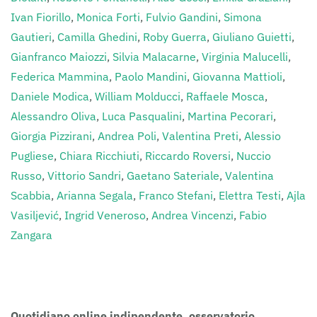
Ivan Fiorillo
,
Monica Forti
,
Fulvio Gandini
,
Simona
Gautieri
,
Camilla Ghedini
,
Roby Guerra
,
Giuliano Guietti
,
Gianfranco Maiozzi
,
Silvia Malacarne
,
Virginia Malucelli
,
Federica Mammina
,
Paolo Mandini
,
Giovanna Mattioli
,
Daniele Modica
,
William Molducci
,
Raffaele Mosca
,
Alessandro Oliva
,
Luca Pasqualini
,
Martina Pecorari
,
Giorgia Pizzirani
,
Andrea Poli
,
Valentina Preti
,
Alessio
Pugliese
,
Chiara Ricchiuti
,
Riccardo Roversi
,
Nuccio
Russo
,
Vittorio Sandri
,
Gaetano Sateriale
,
Valentina
Scabbia
,
Arianna Segala
,
Franco Stefani
,
Elettra Testi
,
Ajla
Vasiljević
,
Ingrid Veneroso
,
Andrea Vincenzi
,
Fabio
Zangara
Clicca sull’Autore per i suoi contributi.
Quotidiano online indipendente, osservatorio