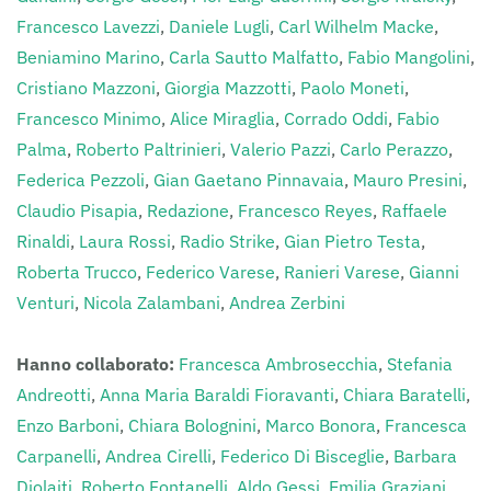
Francesco Lavezzi
,
Daniele Lugli
,
Carl Wilhelm Macke
,
Beniamino Marino
,
Carla Sautto Malfatto
,
Fabio Mangolini
,
Cristiano Mazzoni
,
Giorgia Mazzotti
,
Paolo Moneti
,
Francesco Minimo
,
Alice Miraglia
,
Corrado Oddi
,
Fabio
Palma
,
Roberto Paltrinieri
,
Valerio Pazzi
,
Carlo Perazzo
,
Federica Pezzoli
,
Gian Gaetano Pinnavaia
,
Mauro Presini
,
Claudio Pisapia
,
Redazione
,
Francesco Reyes
,
Raffaele
Rinaldi
,
Laura Rossi
,
Radio Strike
,
Gian Pietro Testa
,
Roberta Trucco
,
Federico Varese
,
Ranieri Varese
,
Gianni
Venturi
,
Nicola Zalambani
,
Andrea Zerbini
Hanno collaborato:
Francesca Ambrosecchia
,
Stefania
Andreotti
,
Anna Maria Baraldi Fioravanti
,
Chiara Baratelli
,
Enzo Barboni
,
Chiara Bolognini
,
Marco Bonora
,
Francesca
Carpanelli
,
Andrea Cirelli
,
Federico Di Bisceglie
,
Barbara
Diolaiti
,
Roberto Fontanelli
,
Aldo Gessi
,
Emilia Graziani
,