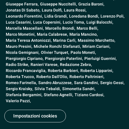
Giuseppe Ferrara,
Giuseppe Nuccitelli,
Grazia Baroni,
Jonatas Di Sabato,
Laura Dolfi,
Laura Rossi,
Leonardo Fiorentini,
Lidia Grandi,
Loredana Bondi,
Lorenzo Poli,
Luca Casarini,
Luca Copersini,
Lucio Toma,
Luigi Balocchi,
Marcella Mascellani,
Marcello Brondi,
Marco Belli,
Marco Monetini,
Maria Calabrese,
Maria Mancino,
Maria Teresa Antoniozzi,
Marina Carli,
Massimo Marchetto,
Mauro Presini,
Michele Ronchi Stefanati,
Miriam Cariani,
Nicola Gemignani,
Olivier Turquet,
Paolo Moneti,
Piergiorgio Cipriano,
Piergiorgio Paterlini,
Pierluigi Guerrini,
Radio Strike,
Ranieri Varese,
Redazione Zebra,
Riccardo Francaviglia,
Roberta Barbieri,
Roberta Lipparini,
Roberta Trucco,
Roberto Dall'Olio,
Roberto Paltrinieri,
Romeo Farinella,
Sandro Abruzzese,
Sara Gandini,
Sergio Gessi,
Sergio Kraisky,
Silvia Tebaldi,
Simonetta Sandri,
Stefania Bergamini,
Stefano Agnelli,
Tiziano Cardosi,
Valerio Pazzi,
Impostazioni cookies