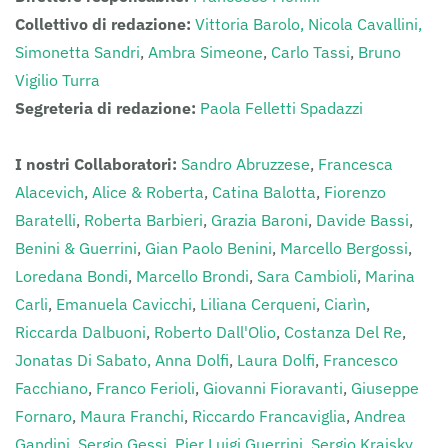
Collettivo di redazione:
Vittoria Barolo,
Nicola Cavallini,
Simonetta Sandri
,
Ambra Simeone
,
Carlo Tassi
,
Bruno
Vigilio Turra
Segreteria di redazione:
Paola Felletti Spadazzi
I nostri Collaboratori:
Sandro Abruzzese
,
Francesca
Alacevich
,
Alice & Roberta
,
Catina Balotta
,
Fiorenzo
Baratelli
,
Roberta Barbieri
,
Grazia Baroni
,
Davide Bassi
,
Benini & Guerrini
,
Gian Paolo Benini
,
Marcello Bergossi
,
Loredana Bondi
,
Marcello Brondi
,
Sara Cambioli
,
Marina
Carli
,
Emanuela Cavicchi
,
Liliana Cerqueni
,
Ciarìn
,
Riccarda Dalbuoni
,
Roberto Dall'Olio
,
Costanza Del Re
,
Jonatas Di Sabato,
Anna Dolfi
,
Laura Dolfi
,
Francesco
Facchiano
,
Franco Ferioli
,
Giovanni Fioravanti
,
Giuseppe
Fornaro
,
Maura Franchi
,
Riccardo Francaviglia
,
Andrea
Gandini
,
Sergio Gessi
,
Pier Luigi Guerrini
,
Sergio Kraisky
,