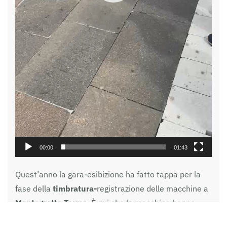
00:00
01:43
Quest’anno la gara-esibizione ha fatto tappa per la
fase della
timbratura-
registrazione delle macchine a
Montegrotto Terme
. È qui che le macchine hanno
sfilato a bassa velocita permettendo ai cittadini e