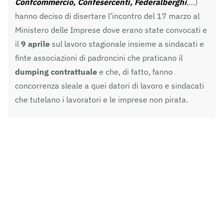
Confcommercio, Confesercenti, Federalberghi
,…)
hanno deciso di disertare l’incontro del 17 marzo al
Ministero delle Imprese dove erano state convocati e
il
9 aprile
sul lavoro stagionale insieme a sindacati e
finte associazioni di padroncini che praticano il
dumping contrattuale
e che, di fatto, fanno
concorrenza sleale a quei datori di lavoro e sindacati
che tutelano i lavoratori e le imprese non pirata.
Il salario minimo che
in Inghilterra
è salito da aprile
2025 ad aprile 2026 da 12,21 sterline (14,2 euro) a
12,71 (14,8 euro) è un potente fattore che, da solo,
impedisce a qualsiasi impresa di andare sotto questa
soglia. Non mi sembra così complicato da fare.
Secondo Cgil-Cisl-Uil sono 4 milioni i lavoratori che
guadagnano meno di 9 euro netti all’ora, e più
della metà meno di 7 euro netti all’ora.