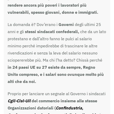
rendere ancora più poveri i lavoratori più
vulnerabili, spesso giovani, donne e immigrati.
La domanda è? Dov’erano i
Governi
degli ultimi 25
anni e gli
stessi sindacati confederali,
che da un lato
protestano e dall’altro fanno le pulci al salario
minimo perché impedirebbe di trascinare le altre
rivendicazioni e senza la leva del salario nessuno
sciopererebbe più. Ma chi l’ha detto? Chissà perché
in 24 paesi UE su 27 esiste da sempre, Regno
Unito compreso, e i salari sono ovunque molto più
alti che da noi.
Proprio per lanciare un segnale al Governo i sindacati
Cgil-Cisl-Uil
del commercio insieme alle stesse
Organizzazioni datoriali (
Confindustria,