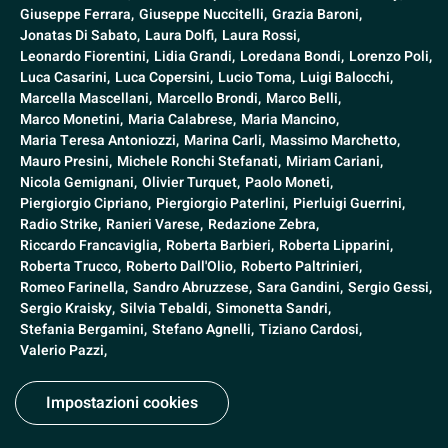
Giuseppe Ferrara,
Giuseppe Nuccitelli,
Grazia Baroni,
Jonatas Di Sabato,
Laura Dolfi,
Laura Rossi,
Leonardo Fiorentini,
Lidia Grandi,
Loredana Bondi,
Lorenzo Poli,
Luca Casarini,
Luca Copersini,
Lucio Toma,
Luigi Balocchi,
Marcella Mascellani,
Marcello Brondi,
Marco Belli,
Marco Monetini,
Maria Calabrese,
Maria Mancino,
Maria Teresa Antoniozzi,
Marina Carli,
Massimo Marchetto,
Mauro Presini,
Michele Ronchi Stefanati,
Miriam Cariani,
Nicola Gemignani,
Olivier Turquet,
Paolo Moneti,
Piergiorgio Cipriano,
Piergiorgio Paterlini,
Pierluigi Guerrini,
Radio Strike,
Ranieri Varese,
Redazione Zebra,
Riccardo Francaviglia,
Roberta Barbieri,
Roberta Lipparini,
Roberta Trucco,
Roberto Dall'Olio,
Roberto Paltrinieri,
Romeo Farinella,
Sandro Abruzzese,
Sara Gandini,
Sergio Gessi,
Sergio Kraisky,
Silvia Tebaldi,
Simonetta Sandri,
Stefania Bergamini,
Stefano Agnelli,
Tiziano Cardosi,
Valerio Pazzi,
Impostazioni cookies