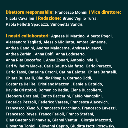
Direttore responsabile:
| Vice direttore:
Francesco Monini
| Redazione:
Nicola Cavallini
Bruno Vigilio Turra,
Paola Felletti Spadazzi,
Simonetta Sandri,
I nostri collaboratori:
Agnese Di Martino,
Alberto Poggi,
Alessandro Tagliati,
Alessio Miglietta,
Ambra Simeone,
Andrea Gandini,
Andrea Malacarne,
Andrea Musacci,
Andrea Zerbini,
Anna Dolfi,
Anna Lodeserto,
Anna Rita Boccafogli,
Anna Zonari,
Antonio Indelli,
Carl Wilhelm Macke,
Carla Sautto Malfatto,
Carlo Perazzo,
Carlo Tassi,
Caterina Orsoni,
Catina Balotta,
Chiara Baratelli,
Chiara Buiarelli,
Claudio Pisapia,
Corrado Oddi,
Costanza Del Re,
Cristiano Mazzoni,
Daniela Cataldo,
Davide Cristofori,
Domenico Bedin,
Elena Buccoliero,
Eleonora Graziani,
Enrico Beccarini,
Fabio Mangolini,
Federica Pezzoli,
Federico Varese,
Francesca Alacevich,
Francesco D'Angiò,
Francesco Facchiano,
Francesco Lavezzi,
Francesco Reyes,
Franco Ferioli,
Franco Stefani,
Gian Gaetano Pinnavaia,
Gianni Venturi,
Giorgia Mazzotti,
Giovanna Tonioli,
Giovanni Caprio,
Giuditta Isotti Rosowsky,