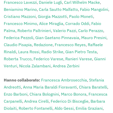
Francesco Lavezzi
,
Daniele Lugli
,
Carl Wilhelm Macke
,
Beniamino Marino
,
Carla Sautto Malfatto
,
Fabio Mangolini
,
Cristiano Mazzoni
,
Giorgia Mazzotti
,
Paolo Moneti
,
Francesco Minimo
,
Alice Miraglia
,
Corrado Oddi
,
Fabio
Palma
,
Roberto Paltrinieri
,
Valerio Pazzi
,
Carlo Perazzo
,
Federica Pezzoli
,
Gian Gaetano Pinnavaia
,
Mauro Presini
,
Claudio Pisapia
,
Redazione
,
Francesco Reyes
,
Raffaele
Rinaldi
,
Laura Rossi
,
Radio Strike
,
Gian Pietro Testa
,
Roberta Trucco
,
Federico Varese
,
Ranieri Varese
,
Gianni
Venturi
,
Nicola Zalambani
,
Andrea Zerbini
Hanno collaborato:
Francesca Ambrosecchia
,
Stefania
Andreotti
,
Anna Maria Baraldi Fioravanti
,
Chiara Baratelli
,
Enzo Barboni
,
Chiara Bolognini
,
Marco Bonora
,
Francesca
Carpanelli
,
Andrea Cirelli
,
Federico Di Bisceglie
,
Barbara
Diolaiti
,
Roberto Fontanelli
,
Aldo Gessi
,
Emilia Graziani
,