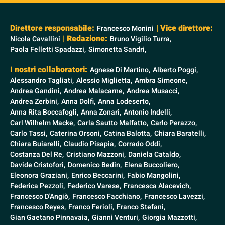
Direttore responsabile:
| Vice direttore:
Francesco Monini
| Redazione:
Nicola Cavallini
Bruno Vigilio Turra,
Paola Felletti Spadazzi,
Simonetta Sandri,
I nostri collaboratori:
Agnese Di Martino,
Alberto Poggi,
Alessandro Tagliati,
Alessio Miglietta,
Ambra Simeone,
Andrea Gandini,
Andrea Malacarne,
Andrea Musacci,
Andrea Zerbini,
Anna Dolfi,
Anna Lodeserto,
Anna Rita Boccafogli,
Anna Zonari,
Antonio Indelli,
Carl Wilhelm Macke,
Carla Sautto Malfatto,
Carlo Perazzo,
Carlo Tassi,
Caterina Orsoni,
Catina Balotta,
Chiara Baratelli,
Chiara Buiarelli,
Claudio Pisapia,
Corrado Oddi,
Costanza Del Re,
Cristiano Mazzoni,
Daniela Cataldo,
Davide Cristofori,
Domenico Bedin,
Elena Buccoliero,
Eleonora Graziani,
Enrico Beccarini,
Fabio Mangolini,
Federica Pezzoli,
Federico Varese,
Francesca Alacevich,
Francesco D'Angiò,
Francesco Facchiano,
Francesco Lavezzi,
Francesco Reyes,
Franco Ferioli,
Franco Stefani,
Gian Gaetano Pinnavaia,
Gianni Venturi,
Giorgia Mazzotti,