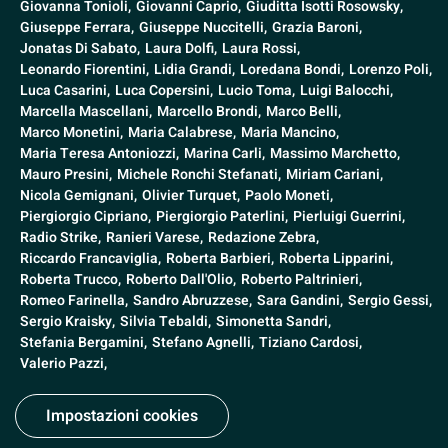
Giovanna Tonioli,
Giovanni Caprio,
Giuditta Isotti Rosowsky,
Giuseppe Ferrara,
Giuseppe Nuccitelli,
Grazia Baroni,
Jonatas Di Sabato,
Laura Dolfi,
Laura Rossi,
Leonardo Fiorentini,
Lidia Grandi,
Loredana Bondi,
Lorenzo Poli,
Luca Casarini,
Luca Copersini,
Lucio Toma,
Luigi Balocchi,
Marcella Mascellani,
Marcello Brondi,
Marco Belli,
Marco Monetini,
Maria Calabrese,
Maria Mancino,
Maria Teresa Antoniozzi,
Marina Carli,
Massimo Marchetto,
Mauro Presini,
Michele Ronchi Stefanati,
Miriam Cariani,
Nicola Gemignani,
Olivier Turquet,
Paolo Moneti,
Piergiorgio Cipriano,
Piergiorgio Paterlini,
Pierluigi Guerrini,
Radio Strike,
Ranieri Varese,
Redazione Zebra,
Riccardo Francaviglia,
Roberta Barbieri,
Roberta Lipparini,
Roberta Trucco,
Roberto Dall'Olio,
Roberto Paltrinieri,
Romeo Farinella,
Sandro Abruzzese,
Sara Gandini,
Sergio Gessi,
Sergio Kraisky,
Silvia Tebaldi,
Simonetta Sandri,
Stefania Bergamini,
Stefano Agnelli,
Tiziano Cardosi,
Valerio Pazzi,
Impostazioni cookies