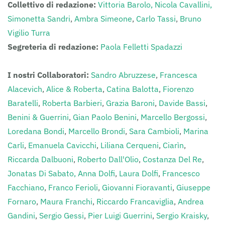
Collettivo di redazione:
Vittoria Barolo,
Nicola Cavallini,
Simonetta Sandri
,
Ambra Simeone
,
Carlo Tassi
,
Bruno
Vigilio Turra
Segreteria di redazione:
Paola Felletti Spadazzi
I nostri Collaboratori:
Sandro Abruzzese
,
Francesca
Alacevich
,
Alice & Roberta
,
Catina Balotta
,
Fiorenzo
Baratelli
,
Roberta Barbieri
,
Grazia Baroni
,
Davide Bassi
,
Benini & Guerrini
,
Gian Paolo Benini
,
Marcello Bergossi
,
Loredana Bondi
,
Marcello Brondi
,
Sara Cambioli
,
Marina
Carli
,
Emanuela Cavicchi
,
Liliana Cerqueni
,
Ciarìn
,
Riccarda Dalbuoni
,
Roberto Dall'Olio
,
Costanza Del Re
,
Jonatas Di Sabato,
Anna Dolfi
,
Laura Dolfi
,
Francesco
Facchiano
,
Franco Ferioli
,
Giovanni Fioravanti
,
Giuseppe
Fornaro
,
Maura Franchi
,
Riccardo Francaviglia
,
Andrea
Gandini
,
Sergio Gessi
,
Pier Luigi Guerrini
,
Sergio Kraisky
,