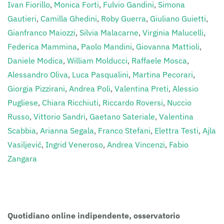
Ivan Fiorillo
,
Monica Forti
,
Fulvio Gandini
,
Simona
Gautieri
,
Camilla Ghedini
,
Roby Guerra
,
Giuliano Guietti
,
Gianfranco Maiozzi
,
Silvia Malacarne
,
Virginia Malucelli
,
Federica Mammina
,
Paolo Mandini
,
Giovanna Mattioli
,
Daniele Modica
,
William Molducci
,
Raffaele Mosca
,
Alessandro Oliva
,
Luca Pasqualini
,
Martina Pecorari
,
Giorgia Pizzirani
,
Andrea Poli
,
Valentina Preti
,
Alessio
Pugliese
,
Chiara Ricchiuti
,
Riccardo Roversi
,
Nuccio
Russo
,
Vittorio Sandri
,
Gaetano Sateriale
,
Valentina
Scabbia
,
Arianna Segala
,
Franco Stefani
,
Elettra Testi
,
Ajla
Vasiljević
,
Ingrid Veneroso
,
Andrea Vincenzi
,
Fabio
Zangara
Clicca sull’Autore per i suoi contributi.
Quotidiano online indipendente, osservatorio