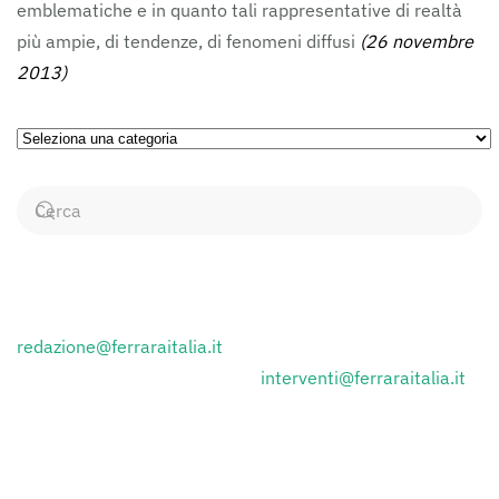
emblematiche e in quanto tali rappresentative di realtà
più ampie, di tendenze, di fenomeni diffusi
(26 novembre
2013)
Ricerca
per
Categorie
CONTATTI
Inviare i comunicati stampa a:
redazione@ferraraitalia.it
Inviare lettere al giornale a :
interventi@ferraraitalia.it