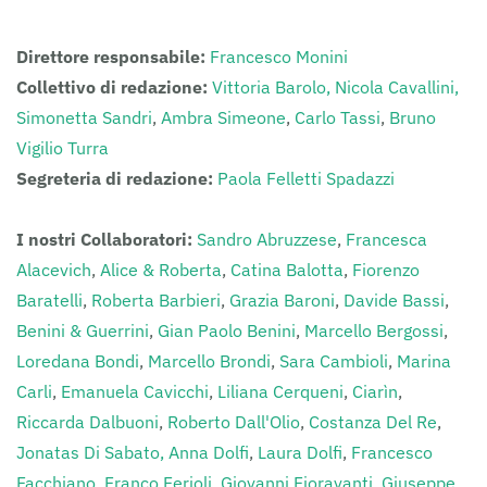
Direttore responsabile:
Francesco Monini
Collettivo di redazione:
Vittoria Barolo,
Nicola Cavallini,
Simonetta Sandri
,
Ambra Simeone
,
Carlo Tassi
,
Bruno
Vigilio Turra
Segreteria di redazione:
Paola Felletti Spadazzi
I nostri Collaboratori:
Sandro Abruzzese
,
Francesca
Alacevich
,
Alice & Roberta
,
Catina Balotta
,
Fiorenzo
Baratelli
,
Roberta Barbieri
,
Grazia Baroni
,
Davide Bassi
,
Benini & Guerrini
,
Gian Paolo Benini
,
Marcello Bergossi
,
Loredana Bondi
,
Marcello Brondi
,
Sara Cambioli
,
Marina
Carli
,
Emanuela Cavicchi
,
Liliana Cerqueni
,
Ciarìn
,
Riccarda Dalbuoni
,
Roberto Dall'Olio
,
Costanza Del Re
,
Jonatas Di Sabato,
Anna Dolfi
,
Laura Dolfi
,
Francesco
Facchiano
,
Franco Ferioli
,
Giovanni Fioravanti
,
Giuseppe