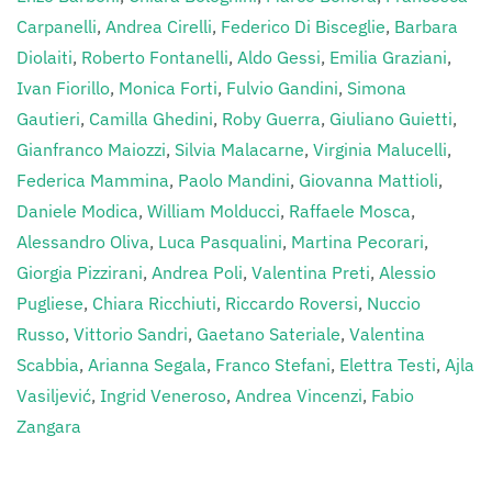
Carpanelli
,
Andrea Cirelli
,
Federico Di Bisceglie
,
Barbara
Diolaiti
,
Roberto Fontanelli
,
Aldo Gessi
,
Emilia Graziani
,
Ivan Fiorillo
,
Monica Forti
,
Fulvio Gandini
,
Simona
Gautieri
,
Camilla Ghedini
,
Roby Guerra
,
Giuliano Guietti
,
Gianfranco Maiozzi
,
Silvia Malacarne
,
Virginia Malucelli
,
Federica Mammina
,
Paolo Mandini
,
Giovanna Mattioli
,
Daniele Modica
,
William Molducci
,
Raffaele Mosca
,
Alessandro Oliva
,
Luca Pasqualini
,
Martina Pecorari
,
Giorgia Pizzirani
,
Andrea Poli
,
Valentina Preti
,
Alessio
Pugliese
,
Chiara Ricchiuti
,
Riccardo Roversi
,
Nuccio
Russo
,
Vittorio Sandri
,
Gaetano Sateriale
,
Valentina
Scabbia
,
Arianna Segala
,
Franco Stefani
,
Elettra Testi
,
Ajla
Vasiljević
,
Ingrid Veneroso
,
Andrea Vincenzi
,
Fabio
Zangara
Clicca sull’Autore per i suoi contributi.