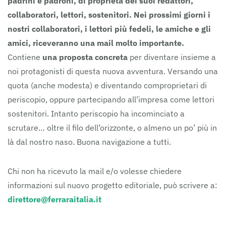
padrini e padroni, di proprietà dei suoi redattori,
collaboratori, lettori, sostenitori.
Nei prossimi giorni i
nostri collaboratori, i lettori più fedeli, le amiche e gli
amici, riceveranno una mail molto importante.
Contiene
una proposta concreta
per diventare insieme a
noi protagonisti di questa nuova avventura. Versando una
quota (anche modesta) e diventando comproprietari di
periscopio, oppure partecipando all’impresa come lettori
sostenitori. Intanto periscopio ha incominciato a
scrutare… oltre il filo dell’orizzonte, o almeno un po’ più in
là dal nostro naso. Buona navigazione a tutti.
Chi non ha ricevuto la mail e/o volesse chiedere
informazioni sul nuovo progetto editoriale, può scrivere a:
direttore@ferraraitalia.it