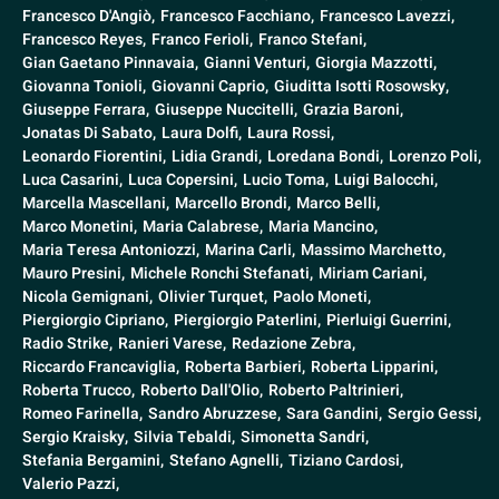
Francesco D'Angiò,
Francesco Facchiano,
Francesco Lavezzi,
Francesco Reyes,
Franco Ferioli,
Franco Stefani,
Gian Gaetano Pinnavaia,
Gianni Venturi,
Giorgia Mazzotti,
Giovanna Tonioli,
Giovanni Caprio,
Giuditta Isotti Rosowsky,
Giuseppe Ferrara,
Giuseppe Nuccitelli,
Grazia Baroni,
Jonatas Di Sabato,
Laura Dolfi,
Laura Rossi,
Leonardo Fiorentini,
Lidia Grandi,
Loredana Bondi,
Lorenzo Poli,
Luca Casarini,
Luca Copersini,
Lucio Toma,
Luigi Balocchi,
Marcella Mascellani,
Marcello Brondi,
Marco Belli,
Marco Monetini,
Maria Calabrese,
Maria Mancino,
Maria Teresa Antoniozzi,
Marina Carli,
Massimo Marchetto,
Mauro Presini,
Michele Ronchi Stefanati,
Miriam Cariani,
Nicola Gemignani,
Olivier Turquet,
Paolo Moneti,
Piergiorgio Cipriano,
Piergiorgio Paterlini,
Pierluigi Guerrini,
Radio Strike,
Ranieri Varese,
Redazione Zebra,
Riccardo Francaviglia,
Roberta Barbieri,
Roberta Lipparini,
Roberta Trucco,
Roberto Dall'Olio,
Roberto Paltrinieri,
Romeo Farinella,
Sandro Abruzzese,
Sara Gandini,
Sergio Gessi,
Sergio Kraisky,
Silvia Tebaldi,
Simonetta Sandri,
Stefania Bergamini,
Stefano Agnelli,
Tiziano Cardosi,
Valerio Pazzi,