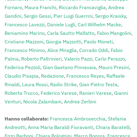
Fornaro
,
Maura Franchi
,
Riccardo Francaviglia
,
Andrea
Gandini
,
Sergio Gessi
,
Pier Luigi Guerrini
,
Sergio Kraisky
,
Francesco Lavezzi
,
Daniele Lugli
,
Carl Wilhelm Macke
,
Beniamino Marino
,
Carla Sautto Malfatto
,
Fabio Mangolini
,
Cristiano Mazzoni
,
Giorgia Mazzotti
,
Paolo Moneti
,
Francesco Minimo
,
Alice Miraglia
,
Corrado Oddi
,
Fabio
Palma
,
Roberto Paltrinieri
,
Valerio Pazzi
,
Carlo Perazzo
,
Federica Pezzoli
,
Gian Gaetano Pinnavaia
,
Mauro Presini
,
Claudio Pisapia
,
Redazione
,
Francesco Reyes
,
Raffaele
Rinaldi
,
Laura Rossi
,
Radio Strike
,
Gian Pietro Testa
,
Roberta Trucco
,
Federico Varese
,
Ranieri Varese
,
Gianni
Venturi
,
Nicola Zalambani
,
Andrea Zerbini
Hanno collaborato:
Francesca Ambrosecchia
,
Stefania
Andreotti
,
Anna Maria Baraldi Fioravanti
,
Chiara Baratelli
,
Enzo Barboni
,
Chiara Bolognini
,
Marco Bonora
,
Francesca