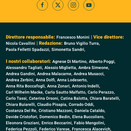
Direttore responsabile:
| Vice direttore:
Francesco Monini
| Redazione:
Nicola Cavallini
Bruno Vigilio Turra,
Paola Felletti Spadazzi,
Simonetta Sandri,
I nostri collaboratori:
Agnese Di Martino,
Alberto Poggi,
Alessandro Tagliati,
Alessio Miglietta,
Ambra Simeone,
Andrea Gandini,
Andrea Malacarne,
Andrea Musacci,
Andrea Zerbini,
Anna Dolfi,
Anna Lodeserto,
Anna Rita Boccafogli,
Anna Zonari,
Antonio Indelli,
Carl Wilhelm Macke,
Carla Sautto Malfatto,
Carlo Perazzo,
Carlo Tassi,
Caterina Orsoni,
Catina Balotta,
Chiara Baratelli,
Chiara Buiarelli,
Claudio Pisapia,
Corrado Oddi,
Costanza Del Re,
Cristiano Mazzoni,
Daniela Cataldo,
Davide Cristofori,
Domenico Bedin,
Elena Buccoliero,
Eleonora Graziani,
Enrico Beccarini,
Fabio Mangolini,
Federica Pezzoli,
Federico Varese,
Francesca Alacevich,