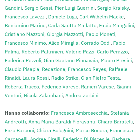
Gandini
,
Sergio Gessi
,
Pier Luigi Guerrini
,
Sergio Kraisky
,
Francesco Lavezzi
,
Daniele Lugli
,
Carl Wilhelm Macke
,
Beniamino Marino
,
Carla Sautto Malfatto
,
Fabio Mangolini
,
Cristiano Mazzoni
,
Giorgia Mazzotti
,
Paolo Moneti
,
Francesco Minimo
,
Alice Miraglia
,
Corrado Oddi
,
Fabio
Palma
,
Roberto Paltrinieri
,
Valerio Pazzi
,
Carlo Perazzo
,
Federica Pezzoli
,
Gian Gaetano Pinnavaia
,
Mauro Presini
,
Claudio Pisapia
,
Redazione
,
Francesco Reyes
,
Raffaele
Rinaldi
,
Laura Rossi
,
Radio Strike
,
Gian Pietro Testa
,
Roberta Trucco
,
Federico Varese
,
Ranieri Varese
,
Gianni
Venturi
,
Nicola Zalambani
,
Andrea Zerbini
Hanno collaborato:
Francesca Ambrosecchia
,
Stefania
Andreotti
,
Anna Maria Baraldi Fioravanti
,
Chiara Baratelli
,
Enzo Barboni
,
Chiara Bolognini
,
Marco Bonora
,
Francesca
Carpanelli
,
Andrea Cirelli
,
Federico Di Bisceglie
,
Barbara