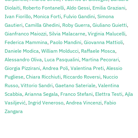
Diolaiti
,
Roberto Fontanelli
,
Aldo Gessi
,
Emilia Graziani
,
Ivan Fiorillo
,
Monica Forti
,
Fulvio Gandini
,
Simona
Gautieri
,
Camilla Ghedini
,
Roby Guerra
,
Giuliano Guietti
,
Gianfranco Maiozzi
,
Silvia Malacarne
,
Virginia Malucelli
,
Federica Mammina
,
Paolo Mandini
,
Giovanna Mattioli
,
Daniele Modica
,
William Molducci
,
Raffaele Mosca
,
Alessandro Oliva
,
Luca Pasqualini
,
Martina Pecorari
,
Giorgia Pizzirani
,
Andrea Poli
,
Valentina Preti
,
Alessio
Pugliese
,
Chiara Ricchiuti
,
Riccardo Roversi
,
Nuccio
Russo
,
Vittorio Sandri
,
Gaetano Sateriale
,
Valentina
Scabbia
,
Arianna Segala
,
Franco Stefani
,
Elettra Testi
,
Ajla
Vasiljević
,
Ingrid Veneroso
,
Andrea Vincenzi
,
Fabio
Zangara
Clicca sull’Autore per i suoi contributi.