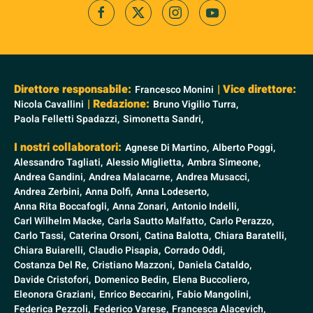
Direttore responsabile:
| Vice direttore:
Francesco Monini
| Redazione:
Nicola Cavallini
Bruno Vigilio Turra,
Paola Felletti Spadazzi,
Simonetta Sandri,
I nostri collaboratori:
Agnese Di Martino,
Alberto Poggi,
Alessandro Tagliati,
Alessio Miglietta,
Ambra Simeone,
Andrea Gandini,
Andrea Malacarne,
Andrea Musacci,
Andrea Zerbini,
Anna Dolfi,
Anna Lodeserto,
Anna Rita Boccafogli,
Anna Zonari,
Antonio Indelli,
Carl Wilhelm Macke,
Carla Sautto Malfatto,
Carlo Perazzo,
Carlo Tassi,
Caterina Orsoni,
Catina Balotta,
Chiara Baratelli,
Chiara Buiarelli,
Claudio Pisapia,
Corrado Oddi,
Costanza Del Re,
Cristiano Mazzoni,
Daniela Cataldo,
Davide Cristofori,
Domenico Bedin,
Elena Buccoliero,
Eleonora Graziani,
Enrico Beccarini,
Fabio Mangolini,
Federica Pezzoli,
Federico Varese,
Francesca Alacevich,