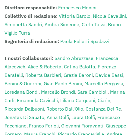
Direttore responsabile:
Francesco Monini
Collettivo di redazione:
Vittoria Barolo,
Nicola Cavallini,
Simonetta Sandri
,
Ambra Simeone
,
Carlo Tassi
,
Bruno
Vigilio Turra
Segreteria di redazione:
Paola Felletti Spadazzi
I nostri Collaboratori:
Sandro Abruzzese
,
Francesca
Alacevich
,
Alice & Roberta
,
Catina Balotta
,
Fiorenzo
Baratelli
,
Roberta Barbieri
,
Grazia Baroni
,
Davide Bassi
,
Benini & Guerrini
,
Gian Paolo Benini
,
Marcello Bergossi
,
Loredana Bondi
,
Marcello Brondi
,
Sara Cambioli
,
Marina
Carli
,
Emanuela Cavicchi
,
Liliana Cerqueni
,
Ciarìn
,
Riccarda Dalbuoni
,
Roberto Dall'Olio
,
Costanza Del Re
,
Jonatas Di Sabato,
Anna Dolfi
,
Laura Dolfi
,
Francesco
Facchiano
,
Franco Ferioli
,
Giovanni Fioravanti
,
Giuseppe
Fornaro
,
Maura Franchi
,
Riccardo Francaviglia
,
Andrea