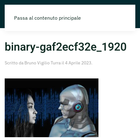
Passa al contenuto principale
binary-gaf2ecf32e_1920
Scritto da
Bruno Vigilio Turra
il
4 Aprile 2023
.