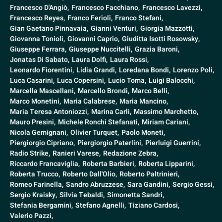
Francesco D'Angiò,
Francesco Facchiano,
Francesco Lavezzi,
Francesco Reyes,
Franco Ferioli,
Franco Stefani,
Gian Gaetano Pinnavaia,
Gianni Venturi,
Giorgia Mazzotti,
Giovanna Tonioli,
Giovanni Caprio,
Giuditta Isotti Rosowsky,
Giuseppe Ferrara,
Giuseppe Nuccitelli,
Grazia Baroni,
Jonatas Di Sabato,
Laura Dolfi,
Laura Rossi,
Leonardo Fiorentini,
Lidia Grandi,
Loredana Bondi,
Lorenzo Poli,
Luca Casarini,
Luca Copersini,
Lucio Toma,
Luigi Balocchi,
Marcella Mascellani,
Marcello Brondi,
Marco Belli,
Marco Monetini,
Maria Calabrese,
Maria Mancino,
Maria Teresa Antoniozzi,
Marina Carli,
Massimo Marchetto,
Mauro Presini,
Michele Ronchi Stefanati,
Miriam Cariani,
Nicola Gemignani,
Olivier Turquet,
Paolo Moneti,
Piergiorgio Cipriano,
Piergiorgio Paterlini,
Pierluigi Guerrini,
Radio Strike,
Ranieri Varese,
Redazione Zebra,
Riccardo Francaviglia,
Roberta Barbieri,
Roberta Lipparini,
Roberta Trucco,
Roberto Dall'Olio,
Roberto Paltrinieri,
Romeo Farinella,
Sandro Abruzzese,
Sara Gandini,
Sergio Gessi,
Sergio Kraisky,
Silvia Tebaldi,
Simonetta Sandri,
Stefania Bergamini,
Stefano Agnelli,
Tiziano Cardosi,
Valerio Pazzi,