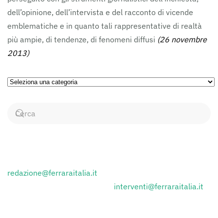
dell’opinione, dell’intervista e del racconto di vicende
emblematiche e in quanto tali rappresentative di realtà
più ampie, di tendenze, di fenomeni diffusi
(26 novembre
2013)
Ricerca
per
Categorie
CONTATTI
Inviare i comunicati stampa a:
redazione@ferraraitalia.it
Inviare lettere al giornale a :
interventi@ferraraitalia.it