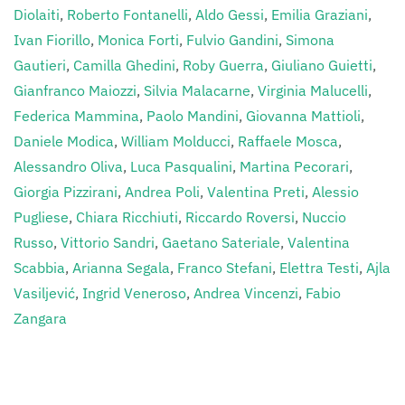
Diolaiti
,
Roberto Fontanelli
,
Aldo Gessi
,
Emilia Graziani
,
Ivan Fiorillo
,
Monica Forti
,
Fulvio Gandini
,
Simona
Gautieri
,
Camilla Ghedini
,
Roby Guerra
,
Giuliano Guietti
,
Gianfranco Maiozzi
,
Silvia Malacarne
,
Virginia Malucelli
,
Federica Mammina
,
Paolo Mandini
,
Giovanna Mattioli
,
Daniele Modica
,
William Molducci
,
Raffaele Mosca
,
Alessandro Oliva
,
Luca Pasqualini
,
Martina Pecorari
,
Giorgia Pizzirani
,
Andrea Poli
,
Valentina Preti
,
Alessio
Pugliese
,
Chiara Ricchiuti
,
Riccardo Roversi
,
Nuccio
Russo
,
Vittorio Sandri
,
Gaetano Sateriale
,
Valentina
Scabbia
,
Arianna Segala
,
Franco Stefani
,
Elettra Testi
,
Ajla
Vasiljević
,
Ingrid Veneroso
,
Andrea Vincenzi
,
Fabio
Zangara
Clicca sull’Autore per i suoi contributi.