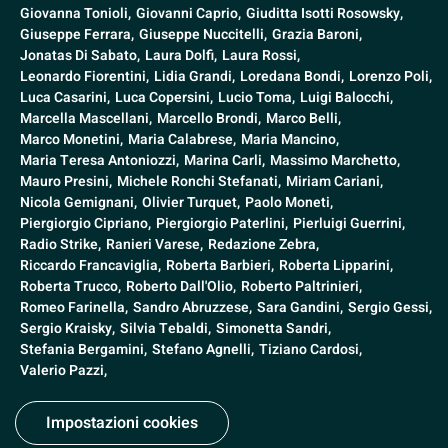
Giovanna Tonioli,
Giovanni Caprio,
Giuditta Isotti Rosowsky,
Giuseppe Ferrara,
Giuseppe Nuccitelli,
Grazia Baroni,
Jonatas Di Sabato,
Laura Dolfi,
Laura Rossi,
Leonardo Fiorentini,
Lidia Grandi,
Loredana Bondi,
Lorenzo Poli,
Luca Casarini,
Luca Copersini,
Lucio Toma,
Luigi Balocchi,
Marcella Mascellani,
Marcello Brondi,
Marco Belli,
Marco Monetini,
Maria Calabrese,
Maria Mancino,
Maria Teresa Antoniozzi,
Marina Carli,
Massimo Marchetto,
Mauro Presini,
Michele Ronchi Stefanati,
Miriam Cariani,
Nicola Gemignani,
Olivier Turquet,
Paolo Moneti,
Piergiorgio Cipriano,
Piergiorgio Paterlini,
Pierluigi Guerrini,
Radio Strike,
Ranieri Varese,
Redazione Zebra,
Riccardo Francaviglia,
Roberta Barbieri,
Roberta Lipparini,
Roberta Trucco,
Roberto Dall'Olio,
Roberto Paltrinieri,
Romeo Farinella,
Sandro Abruzzese,
Sara Gandini,
Sergio Gessi,
Sergio Kraisky,
Silvia Tebaldi,
Simonetta Sandri,
Stefania Bergamini,
Stefano Agnelli,
Tiziano Cardosi,
Valerio Pazzi,
Impostazioni cookies