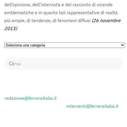
dell’opinione, dell’intervista e del racconto di vicende
emblematiche e in quanto tali rappresentative di realtà
più ampie, di tendenze, di fenomeni diffusi
(26 novembre
2013)
Ricerca
per
Categorie
CONTATTI
Inviare i comunicati stampa a:
redazione@ferraraitalia.it
Inviare lettere al giornale a :
interventi@ferraraitalia.it