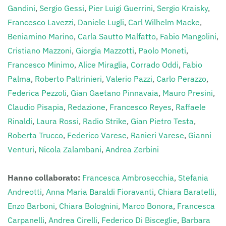
Gandini
,
Sergio Gessi
,
Pier Luigi Guerrini
,
Sergio Kraisky
,
Francesco Lavezzi
,
Daniele Lugli
,
Carl Wilhelm Macke
,
Beniamino Marino
,
Carla Sautto Malfatto
,
Fabio Mangolini
,
Cristiano Mazzoni
,
Giorgia Mazzotti
,
Paolo Moneti
,
Francesco Minimo
,
Alice Miraglia
,
Corrado Oddi
,
Fabio
Palma
,
Roberto Paltrinieri
,
Valerio Pazzi
,
Carlo Perazzo
,
Federica Pezzoli
,
Gian Gaetano Pinnavaia
,
Mauro Presini
,
Claudio Pisapia
,
Redazione
,
Francesco Reyes
,
Raffaele
Rinaldi
,
Laura Rossi
,
Radio Strike
,
Gian Pietro Testa
,
Roberta Trucco
,
Federico Varese
,
Ranieri Varese
,
Gianni
Venturi
,
Nicola Zalambani
,
Andrea Zerbini
Hanno collaborato:
Francesca Ambrosecchia
,
Stefania
Andreotti
,
Anna Maria Baraldi Fioravanti
,
Chiara Baratelli
,
Enzo Barboni
,
Chiara Bolognini
,
Marco Bonora
,
Francesca
Carpanelli
,
Andrea Cirelli
,
Federico Di Bisceglie
,
Barbara