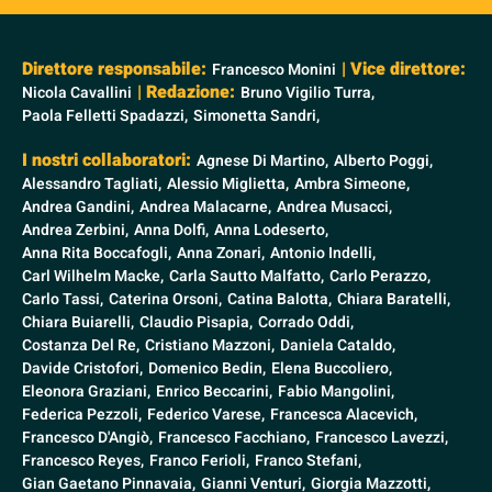
Direttore responsabile:
| Vice direttore:
Francesco Monini
| Redazione:
Nicola Cavallini
Bruno Vigilio Turra,
Paola Felletti Spadazzi,
Simonetta Sandri,
I nostri collaboratori:
Agnese Di Martino,
Alberto Poggi,
Alessandro Tagliati,
Alessio Miglietta,
Ambra Simeone,
Andrea Gandini,
Andrea Malacarne,
Andrea Musacci,
Andrea Zerbini,
Anna Dolfi,
Anna Lodeserto,
Anna Rita Boccafogli,
Anna Zonari,
Antonio Indelli,
Carl Wilhelm Macke,
Carla Sautto Malfatto,
Carlo Perazzo,
Carlo Tassi,
Caterina Orsoni,
Catina Balotta,
Chiara Baratelli,
Chiara Buiarelli,
Claudio Pisapia,
Corrado Oddi,
Costanza Del Re,
Cristiano Mazzoni,
Daniela Cataldo,
Davide Cristofori,
Domenico Bedin,
Elena Buccoliero,
Eleonora Graziani,
Enrico Beccarini,
Fabio Mangolini,
Federica Pezzoli,
Federico Varese,
Francesca Alacevich,
Francesco D'Angiò,
Francesco Facchiano,
Francesco Lavezzi,
Francesco Reyes,
Franco Ferioli,
Franco Stefani,
Gian Gaetano Pinnavaia,
Gianni Venturi,
Giorgia Mazzotti,