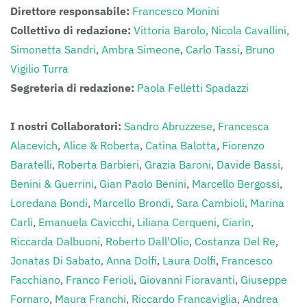
Direttore responsabile:
Francesco Monini
Collettivo di redazione:
Vittoria Barolo,
Nicola Cavallini,
Simonetta Sandri
,
Ambra Simeone
,
Carlo Tassi
,
Bruno
Vigilio Turra
Segreteria di redazione:
Paola Felletti Spadazzi
I nostri Collaboratori:
Sandro Abruzzese
,
Francesca
Alacevich
,
Alice & Roberta
,
Catina Balotta
,
Fiorenzo
Baratelli
,
Roberta Barbieri
,
Grazia Baroni
,
Davide Bassi
,
Benini & Guerrini
,
Gian Paolo Benini
,
Marcello Bergossi
,
Loredana Bondi
,
Marcello Brondi
,
Sara Cambioli
,
Marina
Carli
,
Emanuela Cavicchi
,
Liliana Cerqueni
,
Ciarìn
,
Riccarda Dalbuoni
,
Roberto Dall'Olio
,
Costanza Del Re
,
Jonatas Di Sabato,
Anna Dolfi
,
Laura Dolfi
,
Francesco
Facchiano
,
Franco Ferioli
,
Giovanni Fioravanti
,
Giuseppe
Fornaro
,
Maura Franchi
,
Riccardo Francaviglia
,
Andrea