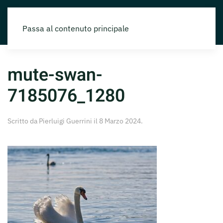
Passa al contenuto principale
mute-swan-
7185076_1280
Scritto da
Pierluigi Guerrini
il
8 Marzo 2024
.