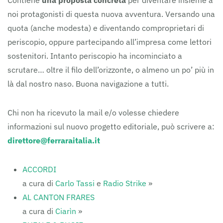
Contiene
una proposta concreta
per diventare insieme a
noi protagonisti di questa nuova avventura. Versando una
quota (anche modesta) e diventando comproprietari di
periscopio, oppure partecipando all’impresa come lettori
sostenitori. Intanto periscopio ha incominciato a
scrutare… oltre il filo dell’orizzonte, o almeno un po’ più in
là dal nostro naso. Buona navigazione a tutti.
Chi non ha ricevuto la mail e/o volesse chiedere
informazioni sul nuovo progetto editoriale, può scrivere a:
direttore@ferraraitalia.it
ACCORDI
a cura di
Carlo Tassi
e
Radio Strike
»
AL CANTON FRARES
a cura di
Ciarìn
»