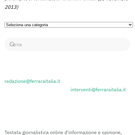
2013)
Ricerca
per
Categorie
CONTATTI
Inviare i comunicati stampa a:
redazione@ferraraitalia.it
Inviare lettere al giornale a :
interventi@ferraraitalia.it
FERRARAITALIA
Testata giornalistica online d'informazione e opinione,