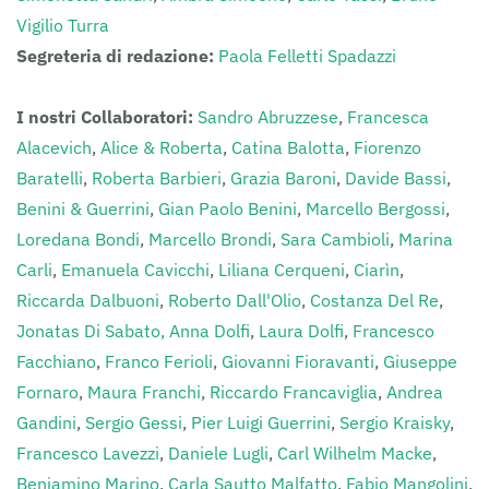
Vigilio Turra
Segreteria di redazione:
Paola Felletti Spadazzi
I nostri Collaboratori:
Sandro Abruzzese
,
Francesca
Alacevich
,
Alice & Roberta
,
Catina Balotta
,
Fiorenzo
Baratelli
,
Roberta Barbieri
,
Grazia Baroni
,
Davide Bassi
,
Benini & Guerrini
,
Gian Paolo Benini
,
Marcello Bergossi
,
Loredana Bondi
,
Marcello Brondi
,
Sara Cambioli
,
Marina
Carli
,
Emanuela Cavicchi
,
Liliana Cerqueni
,
Ciarìn
,
Riccarda Dalbuoni
,
Roberto Dall'Olio
,
Costanza Del Re
,
Jonatas Di Sabato,
Anna Dolfi
,
Laura Dolfi
,
Francesco
Facchiano
,
Franco Ferioli
,
Giovanni Fioravanti
,
Giuseppe
Fornaro
,
Maura Franchi
,
Riccardo Francaviglia
,
Andrea
Gandini
,
Sergio Gessi
,
Pier Luigi Guerrini
,
Sergio Kraisky
,
Francesco Lavezzi
,
Daniele Lugli
,
Carl Wilhelm Macke
,
Beniamino Marino
,
Carla Sautto Malfatto
,
Fabio Mangolini
,