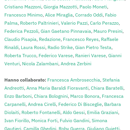
Cristiano Mazzoni
,
Giorgia Mazzotti
,
Paolo Moneti
,
Francesco Minimo
,
Alice Miraglia
,
Corrado Oddi
,
Fabio
Palma
,
Roberto Paltrinieri
,
Valerio Pazzi
,
Carlo Perazzo
,
Federica Pezzoli
,
Gian Gaetano Pinnavaia
,
Mauro Presini
,
Claudio Pisapia
,
Redazione
,
Francesco Reyes
,
Raffaele
Rinaldi
,
Laura Rossi
,
Radio Strike
,
Gian Pietro Testa
,
Roberta Trucco
,
Federico Varese
,
Ranieri Varese
,
Gianni
Venturi
,
Nicola Zalambani
,
Andrea Zerbini
Hanno collaborato:
Francesca Ambrosecchia
,
Stefania
Andreotti
,
Anna Maria Baraldi Fioravanti
,
Chiara Baratelli
,
Enzo Barboni
,
Chiara Bolognini
,
Marco Bonora
,
Francesca
Carpanelli
,
Andrea Cirelli
,
Federico Di Bisceglie
,
Barbara
Diolaiti
,
Roberto Fontanelli
,
Aldo Gessi
,
Emilia Graziani
,
Ivan Fiorillo
,
Monica Forti
,
Fulvio Gandini
,
Simona
Gautieri
,
Camilla Ghedini
,
Roby Guerra
,
Giuliano Guietti
,