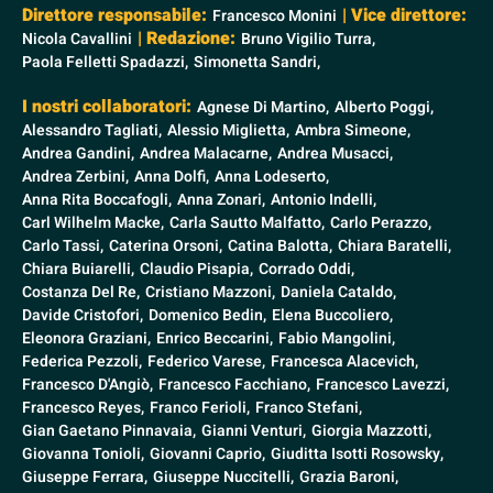
Direttore responsabile:
| Vice direttore:
Francesco Monini
| Redazione:
Nicola Cavallini
Bruno Vigilio Turra,
Paola Felletti Spadazzi,
Simonetta Sandri,
I nostri collaboratori:
Agnese Di Martino,
Alberto Poggi,
Alessandro Tagliati,
Alessio Miglietta,
Ambra Simeone,
Andrea Gandini,
Andrea Malacarne,
Andrea Musacci,
Andrea Zerbini,
Anna Dolfi,
Anna Lodeserto,
Anna Rita Boccafogli,
Anna Zonari,
Antonio Indelli,
Carl Wilhelm Macke,
Carla Sautto Malfatto,
Carlo Perazzo,
Carlo Tassi,
Caterina Orsoni,
Catina Balotta,
Chiara Baratelli,
Chiara Buiarelli,
Claudio Pisapia,
Corrado Oddi,
Costanza Del Re,
Cristiano Mazzoni,
Daniela Cataldo,
Davide Cristofori,
Domenico Bedin,
Elena Buccoliero,
Eleonora Graziani,
Enrico Beccarini,
Fabio Mangolini,
Federica Pezzoli,
Federico Varese,
Francesca Alacevich,
Francesco D'Angiò,
Francesco Facchiano,
Francesco Lavezzi,
Francesco Reyes,
Franco Ferioli,
Franco Stefani,
Gian Gaetano Pinnavaia,
Gianni Venturi,
Giorgia Mazzotti,
Giovanna Tonioli,
Giovanni Caprio,
Giuditta Isotti Rosowsky,
Giuseppe Ferrara,
Giuseppe Nuccitelli,
Grazia Baroni,