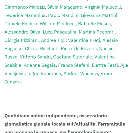
Gianfranco Maiozzi
,
Silvia Malacarne
,
Virginia Malucelli
,
Federica Mammina
,
Paolo Mandini
,
Giovanna Mattioli
,
Daniele Modica
,
William Molducci
,
Raffaele Mosca
,
Alessandro Oliva
,
Luca Pasqualini
,
Martina Pecorari
,
Giorgia Pizzirani
,
Andrea Poli
,
Valentina Preti
,
Alessio
Pugliese
,
Chiara Ricchiuti
,
Riccardo Roversi
,
Nuccio
Russo
,
Vittorio Sandri
,
Gaetano Sateriale
,
Valentina
Scabbia
,
Arianna Segala
,
Franco Stefani
,
Elettra Testi
,
Ajla
Vasiljević
,
Ingrid Veneroso
,
Andrea Vincenzi
,
Fabio
Zangara
Clicca sull’Autore per i suoi contributi.
Quotidiano online indipendente, osservatorio
giornalistico globale-locale sull'attualità. Ferraraitalia
non propone la cronaca, ma l'approfondimento: