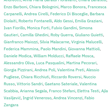
Enzo Barboni
,
Chiara Bolognini
,
Marco Bonora
,
Francesca
Carpanelli
,
Andrea Cirelli
,
Federico Di Bisceglie
,
Barbara
Diolaiti
,
Roberto Fontanelli
,
Aldo Gessi
,
Emilia Graziani
,
Ivan Fiorillo
,
Monica Forti
,
Fulvio Gandini
,
Simona
Gautieri
,
Camilla Ghedini
,
Roby Guerra
,
Giuliano Guietti
,
Gianfranco Maiozzi
,
Silvia Malacarne
,
Virginia Malucelli
,
Federica Mammina
,
Paolo Mandini
,
Giovanna Mattioli
,
Daniele Modica
,
William Molducci
,
Raffaele Mosca
,
Alessandro Oliva
,
Luca Pasqualini
,
Martina Pecorari
,
Giorgia Pizzirani
,
Andrea Poli
,
Valentina Preti
,
Alessio
Pugliese
,
Chiara Ricchiuti
,
Riccardo Roversi
,
Nuccio
Russo
,
Vittorio Sandri
,
Gaetano Sateriale
,
Valentina
Scabbia
,
Arianna Segala
,
Franco Stefani
,
Elettra Testi
,
Ajla
Vasiljević
,
Ingrid Veneroso
,
Andrea Vincenzi
,
Fabio
Zangara