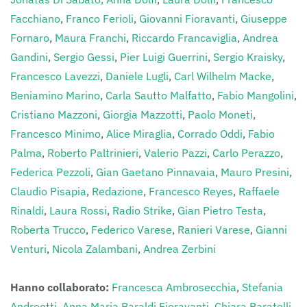
Facchiano
,
Franco Ferioli
,
Giovanni Fioravanti
,
Giuseppe
Fornaro
,
Maura Franchi
,
Riccardo Francaviglia
,
Andrea
Gandini
,
Sergio Gessi
,
Pier Luigi Guerrini
,
Sergio Kraisky
,
Francesco Lavezzi
,
Daniele Lugli
,
Carl Wilhelm Macke
,
Beniamino Marino
,
Carla Sautto Malfatto
,
Fabio Mangolini
,
Cristiano Mazzoni
,
Giorgia Mazzotti
,
Paolo Moneti
,
Francesco Minimo
,
Alice Miraglia
,
Corrado Oddi
,
Fabio
Palma
,
Roberto Paltrinieri
,
Valerio Pazzi
,
Carlo Perazzo
,
Federica Pezzoli
,
Gian Gaetano Pinnavaia
,
Mauro Presini
,
Claudio Pisapia
,
Redazione
,
Francesco Reyes
,
Raffaele
Rinaldi
,
Laura Rossi
,
Radio Strike
,
Gian Pietro Testa
,
Roberta Trucco
,
Federico Varese
,
Ranieri Varese
,
Gianni
Venturi
,
Nicola Zalambani
,
Andrea Zerbini
Hanno collaborato:
Francesca Ambrosecchia
,
Stefania
Andreotti
,
Anna Maria Baraldi Fioravanti
,
Chiara Baratelli
,