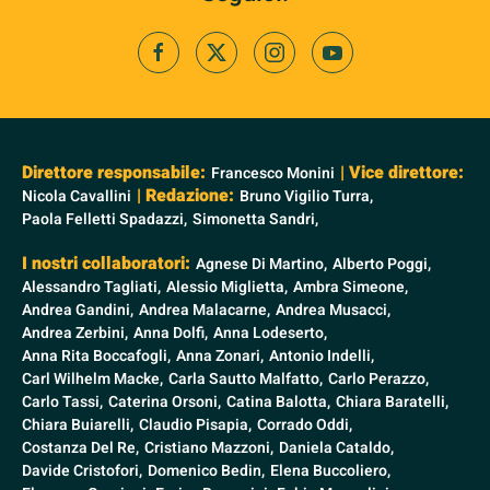
Direttore responsabile:
| Vice direttore:
Francesco Monini
| Redazione:
Nicola Cavallini
Bruno Vigilio Turra,
Paola Felletti Spadazzi,
Simonetta Sandri,
I nostri collaboratori:
Agnese Di Martino,
Alberto Poggi,
Alessandro Tagliati,
Alessio Miglietta,
Ambra Simeone,
Andrea Gandini,
Andrea Malacarne,
Andrea Musacci,
Andrea Zerbini,
Anna Dolfi,
Anna Lodeserto,
Anna Rita Boccafogli,
Anna Zonari,
Antonio Indelli,
Carl Wilhelm Macke,
Carla Sautto Malfatto,
Carlo Perazzo,
Carlo Tassi,
Caterina Orsoni,
Catina Balotta,
Chiara Baratelli,
Chiara Buiarelli,
Claudio Pisapia,
Corrado Oddi,
Costanza Del Re,
Cristiano Mazzoni,
Daniela Cataldo,
Davide Cristofori,
Domenico Bedin,
Elena Buccoliero,