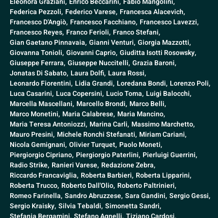
Eleonora Graziani,
Enrico Beccarini,
Fabio Mangolini,
Federica Pezzoli,
Federico Varese,
Francesca Alacevich,
Francesco D'Angiò,
Francesco Facchiano,
Francesco Lavezzi,
Francesco Reyes,
Franco Ferioli,
Franco Stefani,
Gian Gaetano Pinnavaia,
Gianni Venturi,
Giorgia Mazzotti,
Giovanna Tonioli,
Giovanni Caprio,
Giuditta Isotti Rosowsky,
Giuseppe Ferrara,
Giuseppe Nuccitelli,
Grazia Baroni,
Jonatas Di Sabato,
Laura Dolfi,
Laura Rossi,
Leonardo Fiorentini,
Lidia Grandi,
Loredana Bondi,
Lorenzo Poli,
Luca Casarini,
Luca Copersini,
Lucio Toma,
Luigi Balocchi,
Marcella Mascellani,
Marcello Brondi,
Marco Belli,
Marco Monetini,
Maria Calabrese,
Maria Mancino,
Maria Teresa Antoniozzi,
Marina Carli,
Massimo Marchetto,
Mauro Presini,
Michele Ronchi Stefanati,
Miriam Cariani,
Nicola Gemignani,
Olivier Turquet,
Paolo Moneti,
Piergiorgio Cipriano,
Piergiorgio Paterlini,
Pierluigi Guerrini,
Radio Strike,
Ranieri Varese,
Redazione Zebra,
Riccardo Francaviglia,
Roberta Barbieri,
Roberta Lipparini,
Roberta Trucco,
Roberto Dall'Olio,
Roberto Paltrinieri,
Romeo Farinella,
Sandro Abruzzese,
Sara Gandini,
Sergio Gessi,
Sergio Kraisky,
Silvia Tebaldi,
Simonetta Sandri,
Stefania Bergamini,
Stefano Agnelli,
Tiziano Cardosi,