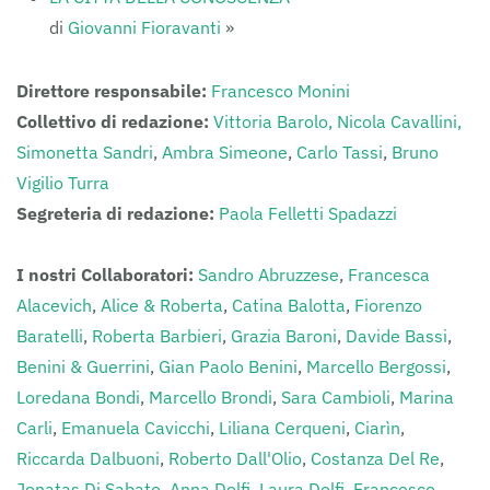
di
Giovanni Fioravanti
»
Direttore responsabile:
Francesco Monini
Collettivo di redazione:
Vittoria Barolo,
Nicola Cavallini,
Simonetta Sandri
,
Ambra Simeone
,
Carlo Tassi
,
Bruno
Vigilio Turra
Segreteria di redazione:
Paola Felletti Spadazzi
I nostri Collaboratori:
Sandro Abruzzese
,
Francesca
Alacevich
,
Alice & Roberta
,
Catina Balotta
,
Fiorenzo
Baratelli
,
Roberta Barbieri
,
Grazia Baroni
,
Davide Bassi
,
Benini & Guerrini
,
Gian Paolo Benini
,
Marcello Bergossi
,
Loredana Bondi
,
Marcello Brondi
,
Sara Cambioli
,
Marina
Carli
,
Emanuela Cavicchi
,
Liliana Cerqueni
,
Ciarìn
,
Riccarda Dalbuoni
,
Roberto Dall'Olio
,
Costanza Del Re
,
Jonatas Di Sabato,
Anna Dolfi
,
Laura Dolfi
,
Francesco