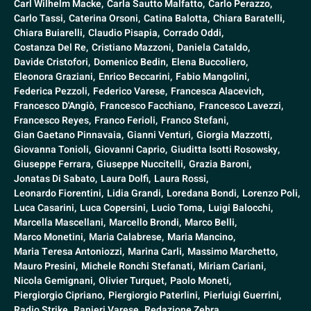
Carl Wilhelm Macke,
Carla Sautto Malfatto,
Carlo Perazzo,
Carlo Tassi,
Caterina Orsoni,
Catina Balotta,
Chiara Baratelli,
Chiara Buiarelli,
Claudio Pisapia,
Corrado Oddi,
Costanza Del Re,
Cristiano Mazzoni,
Daniela Cataldo,
Davide Cristofori,
Domenico Bedin,
Elena Buccoliero,
Eleonora Graziani,
Enrico Beccarini,
Fabio Mangolini,
Federica Pezzoli,
Federico Varese,
Francesca Alacevich,
Francesco D'Angiò,
Francesco Facchiano,
Francesco Lavezzi,
Francesco Reyes,
Franco Ferioli,
Franco Stefani,
Gian Gaetano Pinnavaia,
Gianni Venturi,
Giorgia Mazzotti,
Giovanna Tonioli,
Giovanni Caprio,
Giuditta Isotti Rosowsky,
Giuseppe Ferrara,
Giuseppe Nuccitelli,
Grazia Baroni,
Jonatas Di Sabato,
Laura Dolfi,
Laura Rossi,
Leonardo Fiorentini,
Lidia Grandi,
Loredana Bondi,
Lorenzo Poli,
Luca Casarini,
Luca Copersini,
Lucio Toma,
Luigi Balocchi,
Marcella Mascellani,
Marcello Brondi,
Marco Belli,
Marco Monetini,
Maria Calabrese,
Maria Mancino,
Maria Teresa Antoniozzi,
Marina Carli,
Massimo Marchetto,
Mauro Presini,
Michele Ronchi Stefanati,
Miriam Cariani,
Nicola Gemignani,
Olivier Turquet,
Paolo Moneti,
Piergiorgio Cipriano,
Piergiorgio Paterlini,
Pierluigi Guerrini,
Radio Strike,
Ranieri Varese,
Redazione Zebra,