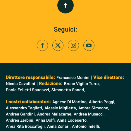
Seguici:
Direttore responsabile:
| Vice direttore:
Francesco Monini
| Redazione:
Nicola Cavallini
Bruno Vigilio Turra,
Paola Felletti Spadazzi,
Simonetta Sandri,
I nostri collaboratori:
Agnese Di Martino,
Alberto Poggi,
Alessandro Tagliati,
Alessio Miglietta,
Ambra Simeone,
Andrea Gandini,
Andrea Malacarne,
Andrea Musacci,
Andrea Zerbini,
Anna Dolfi,
Anna Lodeserto,
Anna Rita Boccafogli,
Anna Zonari,
Antonio Indelli,