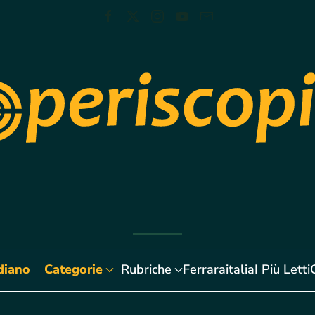
diano
Categorie
Rubriche
Ferraraitalia
I Più Letti