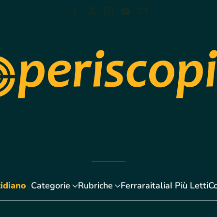
idiano
Categorie
Rubriche
Ferraraitalia
I Più Letti
Co