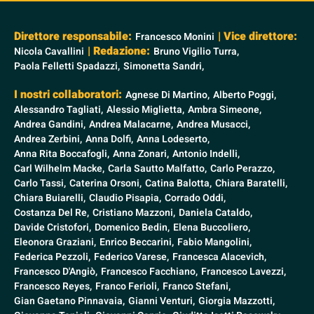
Direttore responsabile:
| Vice direttore:
Francesco Monini
| Redazione:
Nicola Cavallini
Bruno Vigilio Turra,
Paola Felletti Spadazzi,
Simonetta Sandri,
I nostri collaboratori:
Agnese Di Martino,
Alberto Poggi,
Alessandro Tagliati,
Alessio Miglietta,
Ambra Simeone,
Andrea Gandini,
Andrea Malacarne,
Andrea Musacci,
Andrea Zerbini,
Anna Dolfi,
Anna Lodeserto,
Anna Rita Boccafogli,
Anna Zonari,
Antonio Indelli,
Carl Wilhelm Macke,
Carla Sautto Malfatto,
Carlo Perazzo,
Carlo Tassi,
Caterina Orsoni,
Catina Balotta,
Chiara Baratelli,
Chiara Buiarelli,
Claudio Pisapia,
Corrado Oddi,
Costanza Del Re,
Cristiano Mazzoni,
Daniela Cataldo,
Davide Cristofori,
Domenico Bedin,
Elena Buccoliero,
Eleonora Graziani,
Enrico Beccarini,
Fabio Mangolini,
Federica Pezzoli,
Federico Varese,
Francesca Alacevich,
Francesco D'Angiò,
Francesco Facchiano,
Francesco Lavezzi,
Francesco Reyes,
Franco Ferioli,
Franco Stefani,
Gian Gaetano Pinnavaia,
Gianni Venturi,
Giorgia Mazzotti,