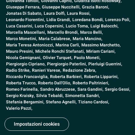
Giovanna Tonioli,
Giovanni Caprio,
Giuditta Isotti Rosowsky,
Giuseppe Ferrara,
Giuseppe Nuccitelli,
Grazia Baroni,
Jonatas Di Sabato,
Laura Dolfi,
Laura Rossi,
Leonardo Fiorentini,
Lidia Grandi,
Loredana Bondi,
Lorenzo Poli,
Luca Casarini,
Luca Copersini,
Lucio Toma,
Luigi Balocchi,
Marcella Mascellani,
Marcello Brondi,
Marco Belli,
Marco Monetini,
Maria Calabrese,
Maria Mancino,
Maria Teresa Antoniozzi,
Marina Carli,
Massimo Marchetto,
Mauro Presini,
Michele Ronchi Stefanati,
Miriam Cariani,
Nicola Gemignani,
Olivier Turquet,
Paolo Moneti,
Piergiorgio Cipriano,
Piergiorgio Paterlini,
Pierluigi Guerrini,
Radio Strike,
Ranieri Varese,
Redazione Zebra,
Riccardo Francaviglia,
Roberta Barbieri,
Roberta Lipparini,
Roberta Trucco,
Roberto Dall'Olio,
Roberto Paltrinieri,
Romeo Farinella,
Sandro Abruzzese,
Sara Gandini,
Sergio Gessi,
Sergio Kraisky,
Silvia Tebaldi,
Simonetta Sandri,
Stefania Bergamini,
Stefano Agnelli,
Tiziano Cardosi,
Valerio Pazzi,
Impostazioni cookies