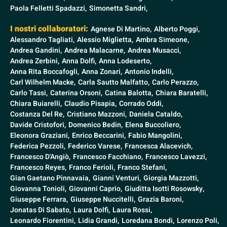
Paola Felletti Spadazzi,
Simonetta Sandri,
I nostri collaboratori:
Agnese Di Martino,
Alberto Poggi,
Alessandro Tagliati,
Alessio Miglietta,
Ambra Simeone,
Andrea Gandini,
Andrea Malacarne,
Andrea Musacci,
Andrea Zerbini,
Anna Dolfi,
Anna Lodeserto,
Anna Rita Boccafogli,
Anna Zonari,
Antonio Indelli,
Carl Wilhelm Macke,
Carla Sautto Malfatto,
Carlo Perazzo,
Carlo Tassi,
Caterina Orsoni,
Catina Balotta,
Chiara Baratelli,
Chiara Buiarelli,
Claudio Pisapia,
Corrado Oddi,
Costanza Del Re,
Cristiano Mazzoni,
Daniela Cataldo,
Davide Cristofori,
Domenico Bedin,
Elena Buccoliero,
Eleonora Graziani,
Enrico Beccarini,
Fabio Mangolini,
Federica Pezzoli,
Federico Varese,
Francesca Alacevich,
Francesco D'Angiò,
Francesco Facchiano,
Francesco Lavezzi,
Francesco Reyes,
Franco Ferioli,
Franco Stefani,
Gian Gaetano Pinnavaia,
Gianni Venturi,
Giorgia Mazzotti,
Giovanna Tonioli,
Giovanni Caprio,
Giuditta Isotti Rosowsky,
Giuseppe Ferrara,
Giuseppe Nuccitelli,
Grazia Baroni,
Jonatas Di Sabato,
Laura Dolfi,
Laura Rossi,
Leonardo Fiorentini,
Lidia Grandi,
Loredana Bondi,
Lorenzo Poli,