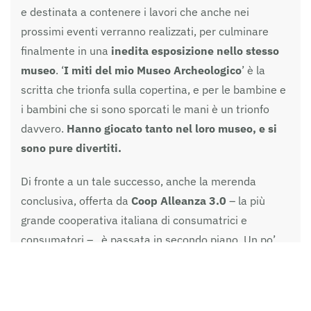
e destinata a contenere i lavori che anche nei
prossimi eventi verranno realizzati, per culminare
finalmente in una
inedita esposizione nello stesso
museo
. ‘
I miti del mio Museo Archeologico
’ è la
scritta che trionfa sulla copertina, e per le bambine e
i bambini che si sono sporcati le mani è un trionfo
davvero.
Hanno giocato tanto nel loro museo, e si
sono pure divertiti.
Di fronte a un tale successo, anche la merenda
conclusiva, offerta da
Coop Alleanza 3.0
– la più
grande cooperativa italiana di consumatrici e
consumatori – , è passata in secondo piano. Un po’
d’acqua, qualche biscotto, e poi subito a giocare nella
sala interattiva, tra schermi
touch screen
e
telecamere
smart
!