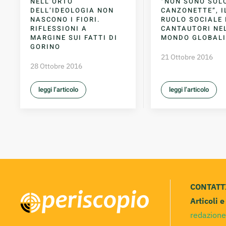
NELL’ORTO
“NON SONO SOL
DELL’IDEOLOGIA NON
CANZONETTE”, I
NASCONO I FIORI.
RUOLO SOCIALE 
RIFLESSIONI A
CANTAUTORI NE
MARGINE SUI FATTI DI
MONDO GLOBAL
GORINO
21 Ottobre 2016
28 Ottobre 2016
leggi l’articolo
leggi l’articolo
CONTATT
Articoli 
redazione