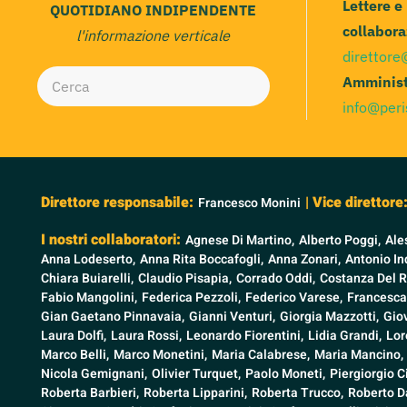
Lettere e
QUOTIDIANO INDIPENDENTE
collabora
l'informazione verticale
direttore
Amminist
info@peri
Direttore responsabile:
| Vice direttore
Francesco Monini
I nostri collaboratori:
Agnese Di Martino,
Alberto Poggi,
Ale
Anna Lodeserto,
Anna Rita Boccafogli,
Anna Zonari,
Antonio Ind
Chiara Buiarelli,
Claudio Pisapia,
Corrado Oddi,
Costanza Del R
Fabio Mangolini,
Federica Pezzoli,
Federico Varese,
Francesca
Gian Gaetano Pinnavaia,
Gianni Venturi,
Giorgia Mazzotti,
Gio
Laura Dolfi,
Laura Rossi,
Leonardo Fiorentini,
Lidia Grandi,
Lor
Marco Belli,
Marco Monetini,
Maria Calabrese,
Maria Mancino,
Nicola Gemignani,
Olivier Turquet,
Paolo Moneti,
Piergiorgio C
Roberta Barbieri,
Roberta Lipparini,
Roberta Trucco,
Roberto Da