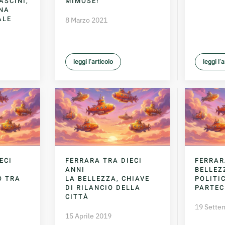
ASCINI,
MIMOSE!
UNA
ALE
8 Marzo 2021
leggi l’articolo
leggi l’
ECI
FERRARA TRA DIECI
FERRAR
ANNI
BELLEZ
O TRA
LA BELLEZZA, CHIAVE
POLITI
DI RILANCIO DELLA
PARTEC
CITTÀ
19 Sette
15 Aprile 2019