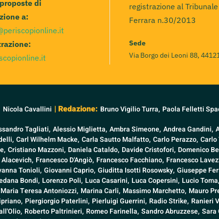
 proposte di
registrazione al Tribunale
zione a:
Ferrara n.30/2013
@periscopionline.it
Sede
razione:
Via Borgo dei Leoni 88, 44121
scopionline.it
:
| Redazione:
Nicola Cavallini
Bruno Vigilio Turra,
Paola Felletti Spa
ssandro Tagliati,
Alessio Miglietta,
Ambra Simeone,
Andrea Gandini,
elli,
Carl Wilhelm Macke,
Carla Sautto Malfatto,
Carlo Perazzo,
Carlo 
e,
Cristiano Mazzoni,
Daniela Cataldo,
Davide Cristofori,
Domenico Be
 Alacevich,
Francesco D'Angiò,
Francesco Facchiano,
Francesco Lavezz
vanna Tonioli,
Giovanni Caprio,
Giuditta Isotti Rosowsky,
Giuseppe Fer
edana Bondi,
Lorenzo Poli,
Luca Casarini,
Luca Copersini,
Lucio Toma
Maria Teresa Antoniozzi,
Marina Carli,
Massimo Marchetto,
Mauro Pre
ipriano,
Piergiorgio Paterlini,
Pierluigi Guerrini,
Radio Strike,
Ranieri 
ll'Olio,
Roberto Paltrinieri,
Romeo Farinella,
Sandro Abruzzese,
Sara 