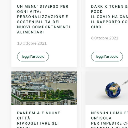
UN MENU’ DIVERSO PER
DARK KITCHEN 
OGNI VITA:
FOOD
PERSONALIZZAZIONE E
IL COVID HA CA
SOSTENIBILITÀ DEI
IL RAPPORTO CO
NUOVI COMPORTAMENTI
CIBO
ALIMENTARI
8 Ottobre 2021
18 Ottobre 2021
leggi l’articolo
leggi l’articolo
PANDEMIA E NUOVE
NESSUN UOMO E
CITTÀ:
UN’ISOLA
RIPROGETTARE GLI
PER IMPEDIRE C