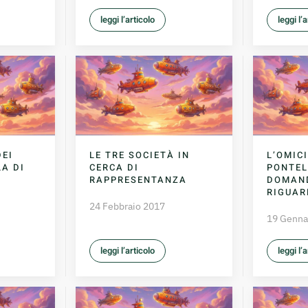
leggi l’articolo
leggi l’
DEI
LE TRE SOCIETÀ IN
L’OMICI
LA DI
CERCA DI
PONTEL
RAPPRESENTANZA
DOMAND
RIGUA
24 Febbraio 2017
19 Genna
leggi l’articolo
leggi l’