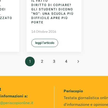
O
IL FATTO
L
DIRITTO DI COPIARE?
DEI
GLI STUDENTI DICONO
L
“NO”: UNA SCUOLA PIÙ
IZZATO
DIFFICILE APRE PIÙ
PORTE
14 Ottobre 2016
leggi l’articolo
1
2
3
4
I
Periscopio
e informazioni a:
Testata giornalistica onli
@periscopionline.it
d'informazione e opinione