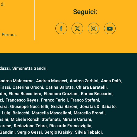
 di
Seguici:
 Ferrara.
dazzi,
Simonetta Sandri,
Andrea Malacarne,
Andrea Musacci,
Andrea Zerbini,
Anna Dolfi,
Tassi,
Caterina Orsoni,
Catina Balotta,
Chiara Baratelli,
din,
Elena Buccoliero,
Eleonora Graziani,
Enrico Beccarini,
i,
Francesco Reyes,
Franco Ferioli,
Franco Stefani,
rara,
Giuseppe Nuccitelli,
Grazia Baroni,
Jonatas Di Sabato,
,
Luigi Balocchi,
Marcella Mascellani,
Marcello Brondi,
sini,
Michele Ronchi Stefanati,
Miriam Cariani,
Varese,
Redazione Zebra,
Riccardo Francaviglia,
Gandini,
Sergio Gessi,
Sergio Kraisky,
Silvia Tebaldi,