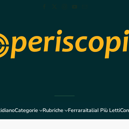
idiano
Categorie
Rubriche
Ferraraitalia
I Più Letti
Con