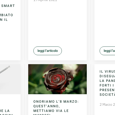
& SMART
MBIATO
N IL
leggi l’articolo
leggi l’
IL VIR
DISEGU
LA PAN
FORTI I
PRESEN
SOCIET
’
ONORIAMO L’8 MARZO:
2 Marzo 
QUEST’ANNO,
HE LA
METTIAMO VIA LE