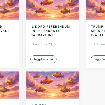
DI
IL DOPO REFERENDUM
TRUMP:
OVANI
UN’ESTENUANTE
SEGNO 
NARRAZIONE
INADEG
5 Dicembre 2016
10 Nove
leggi l’articolo
leggi l’