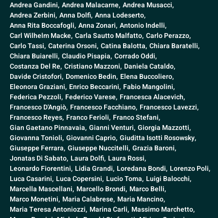
Andrea Gandini,
Andrea Malacarne,
Andrea Musacci,
Andrea Zerbini,
Anna Dolfi,
Anna Lodeserto,
Anna Rita Boccafogli,
Anna Zonari,
Antonio Indelli,
Carl Wilhelm Macke,
Carla Sautto Malfatto,
Carlo Perazzo,
Carlo Tassi,
Caterina Orsoni,
Catina Balotta,
Chiara Baratelli,
Chiara Buiarelli,
Claudio Pisapia,
Corrado Oddi,
Costanza Del Re,
Cristiano Mazzoni,
Daniela Cataldo,
Davide Cristofori,
Domenico Bedin,
Elena Buccoliero,
Eleonora Graziani,
Enrico Beccarini,
Fabio Mangolini,
Federica Pezzoli,
Federico Varese,
Francesca Alacevich,
Francesco D'Angiò,
Francesco Facchiano,
Francesco Lavezzi,
Francesco Reyes,
Franco Ferioli,
Franco Stefani,
Gian Gaetano Pinnavaia,
Gianni Venturi,
Giorgia Mazzotti,
Giovanna Tonioli,
Giovanni Caprio,
Giuditta Isotti Rosowsky,
Giuseppe Ferrara,
Giuseppe Nuccitelli,
Grazia Baroni,
Jonatas Di Sabato,
Laura Dolfi,
Laura Rossi,
Leonardo Fiorentini,
Lidia Grandi,
Loredana Bondi,
Lorenzo Poli,
Luca Casarini,
Luca Copersini,
Lucio Toma,
Luigi Balocchi,
Marcella Mascellani,
Marcello Brondi,
Marco Belli,
Marco Monetini,
Maria Calabrese,
Maria Mancino,
Maria Teresa Antoniozzi,
Marina Carli,
Massimo Marchetto,