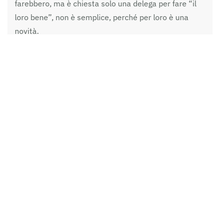
farebbero, ma è chiesta solo una delega per fare “il
loro bene”, non è semplice, perché per loro è una
novità.
Questa disabitudine si coglie anche nelle domande
della stampa, preoccupata dell’opportunità di
indicare i sostenitori e candidati della lista come
singoli aderenti o come esponenti dei loro partiti, per
non favorire un incidente diplomatico; non
preoccupata di capire come si declinerà
ulteriormente il “quasi programma” che La Comune
ha pubblicato sul suo sito. Ci ha pensato
Anna Zonari
a parlare di questo, prefigurando con trasparenza –
attraverso veloci accenni al riciclo della plastica in
petrolchimico, alle comunità energetiche, ai corridoi
verdi – quello che al contempo potrebbe essere il
punto di forza e la grande sfida delle prossime