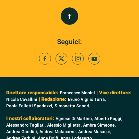
Seguici:
Direttore responsabile:
| Vice direttore:
Francesco Monini
| Redazione:
Nicola Cavallini
Bruno Vigilio Turra,
Paola Felletti Spadazzi,
Simonetta Sandri,
I nostri collaboratori:
Agnese Di Martino,
Alberto Poggi,
Alessandro Tagliati,
Alessio Miglietta,
Ambra Simeone,
Andrea Gandini,
Andrea Malacarne,
Andrea Musacci,
Andrea Zerbini,
Anna Dolfi,
Anna Lodeserto,