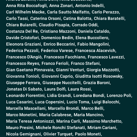
Anna Rita Boccafogli,
Anna Zonari,
Antonio Indelli,
Carl Wilhelm Macke,
Carla Sautto Malfatto,
Carlo Perazzo,
Carlo Tassi,
Caterina Orsoni,
Catina Balotta,
Chiara Baratelli,
Chiara Buiarelli,
Claudio Pisapia,
Corrado Oddi,
Costanza Del Re,
Cristiano Mazzoni,
Daniela Cataldo,
Davide Cristofori,
Domenico Bedin,
Elena Buccoliero,
Eleonora Graziani,
Enrico Beccarini,
Fabio Mangolini,
Federica Pezzoli,
Federico Varese,
Francesca Alacevich,
Francesco D'Angiò,
Francesco Facchiano,
Francesco Lavezzi,
Francesco Reyes,
Franco Ferioli,
Franco Stefani,
Gian Gaetano Pinnavaia,
Gianni Venturi,
Giorgia Mazzotti,
Giovanna Tonioli,
Giovanni Caprio,
Giuditta Isotti Rosowsky,
Giuseppe Ferrara,
Giuseppe Nuccitelli,
Grazia Baroni,
Jonatas Di Sabato,
Laura Dolfi,
Laura Rossi,
Leonardo Fiorentini,
Lidia Grandi,
Loredana Bondi,
Lorenzo Poli,
Luca Casarini,
Luca Copersini,
Lucio Toma,
Luigi Balocchi,
Marcella Mascellani,
Marcello Brondi,
Marco Belli,
Marco Monetini,
Maria Calabrese,
Maria Mancino,
Maria Teresa Antoniozzi,
Marina Carli,
Massimo Marchetto,
Mauro Presini,
Michele Ronchi Stefanati,
Miriam Cariani,
Nicola Gemignani,
Olivier Turquet,
Paolo Moneti,