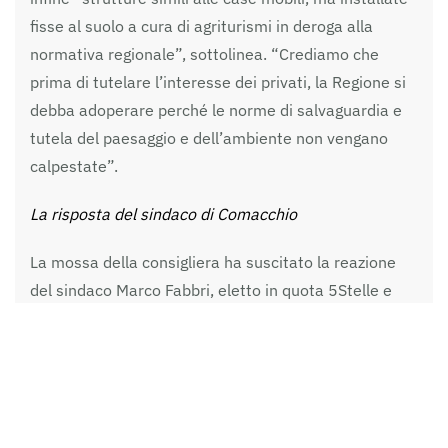
fisse al suolo a cura di agriturismi in deroga alla
normativa regionale”, sottolinea. “Crediamo che
prima di tutelare l’interesse dei privati, la Regione si
debba adoperare perché le norme di salvaguardia e
tutela del paesaggio e dell’ambiente non vengano
calpestate”.
La risposta del sindaco di Comacchio
La mossa della consigliera ha suscitato la reazione
del sindaco Marco Fabbri, eletto in quota 5Stelle e
scomunicato dal movimento di Grillo qualche tempo
fa.
“L’interrogazione è un semplice copia-incolla del
ricorso presentato da Legambiente lo scorso anno, il
30 luglio il Tribunale amministrativo regionale ha