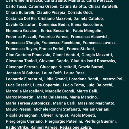
Carl Wilhelm Macke,
Carla Sautto Malfatto,
Carlo Perazzo,
Carlo Tassi,
Caterina Orsoni,
Catina Balotta,
Chiara Baratelli,
Chiara Buiarelli,
Claudio Pisapia,
Corrado Oddi,
Costanza Del Re,
Cristiano Mazzoni,
Daniela Cataldo,
Davide Cristofori,
Domenico Bedin,
Elena Buccoliero,
Eleonora Graziani,
Enrico Beccarini,
Fabio Mangolini,
Federica Pezzoli,
Federico Varese,
Francesca Alacevich,
Francesco D'Angiò,
Francesco Facchiano,
Francesco Lavezzi,
Francesco Reyes,
Franco Ferioli,
Franco Stefani,
Gian Gaetano Pinnavaia,
Gianni Venturi,
Giorgia Mazzotti,
Giovanna Tonioli,
Giovanni Caprio,
Giuditta Isotti Rosowsky,
Giuseppe Ferrara,
Giuseppe Nuccitelli,
Grazia Baroni,
Jonatas Di Sabato,
Laura Dolfi,
Laura Rossi,
Leonardo Fiorentini,
Lidia Grandi,
Loredana Bondi,
Lorenzo Poli,
Luca Casarini,
Luca Copersini,
Lucio Toma,
Luigi Balocchi,
Marcella Mascellani,
Marcello Brondi,
Marco Belli,
Marco Monetini,
Maria Calabrese,
Maria Mancino,
Maria Teresa Antoniozzi,
Marina Carli,
Massimo Marchetto,
Mauro Presini,
Michele Ronchi Stefanati,
Miriam Cariani,
Nicola Gemignani,
Olivier Turquet,
Paolo Moneti,
Piergiorgio Cipriano,
Piergiorgio Paterlini,
Pierluigi Guerrini,
Radio Strike,
Ranieri Varese,
Redazione Zebra,