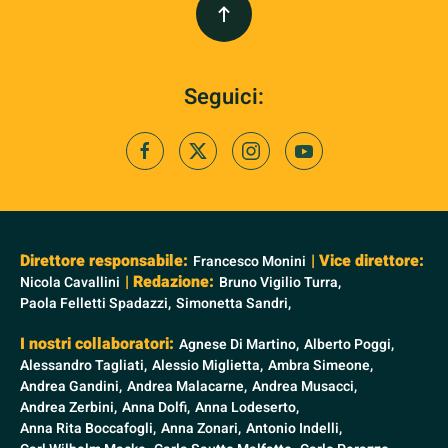
Seguici:
Direttore responsabile:
| Vice direttore:
Francesco Monini
| Redazione:
Nicola Cavallini
Bruno Vigilio Turra,
Paola Felletti Spadazzi,
Simonetta Sandri,
I nostri collaboratori:
Agnese Di Martino,
Alberto Poggi,
Alessandro Tagliati,
Alessio Miglietta,
Ambra Simeone,
Andrea Gandini,
Andrea Malacarne,
Andrea Musacci,
Andrea Zerbini,
Anna Dolfi,
Anna Lodeserto,
Anna Rita Boccafogli,
Anna Zonari,
Antonio Indelli,