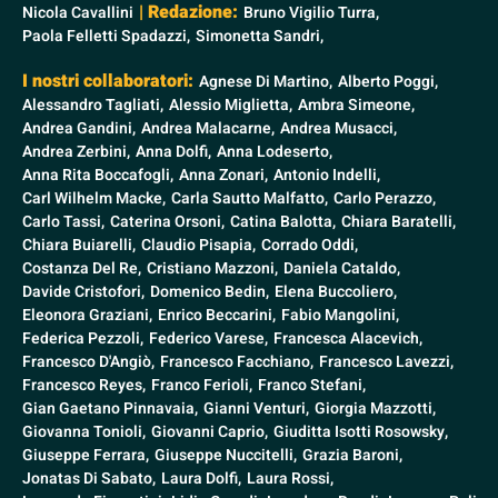
| Redazione:
Nicola Cavallini
Bruno Vigilio Turra,
Paola Felletti Spadazzi,
Simonetta Sandri,
I nostri collaboratori:
Agnese Di Martino,
Alberto Poggi,
Alessandro Tagliati,
Alessio Miglietta,
Ambra Simeone,
Andrea Gandini,
Andrea Malacarne,
Andrea Musacci,
Andrea Zerbini,
Anna Dolfi,
Anna Lodeserto,
Anna Rita Boccafogli,
Anna Zonari,
Antonio Indelli,
Carl Wilhelm Macke,
Carla Sautto Malfatto,
Carlo Perazzo,
Carlo Tassi,
Caterina Orsoni,
Catina Balotta,
Chiara Baratelli,
Chiara Buiarelli,
Claudio Pisapia,
Corrado Oddi,
Costanza Del Re,
Cristiano Mazzoni,
Daniela Cataldo,
Davide Cristofori,
Domenico Bedin,
Elena Buccoliero,
Eleonora Graziani,
Enrico Beccarini,
Fabio Mangolini,
Federica Pezzoli,
Federico Varese,
Francesca Alacevich,
Francesco D'Angiò,
Francesco Facchiano,
Francesco Lavezzi,
Francesco Reyes,
Franco Ferioli,
Franco Stefani,
Gian Gaetano Pinnavaia,
Gianni Venturi,
Giorgia Mazzotti,
Giovanna Tonioli,
Giovanni Caprio,
Giuditta Isotti Rosowsky,
Giuseppe Ferrara,
Giuseppe Nuccitelli,
Grazia Baroni,
Jonatas Di Sabato,
Laura Dolfi,
Laura Rossi,