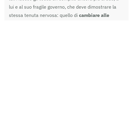
lui e al suo fragile governo, che deve dimostrare la
stessa tenuta nervosa: quello di
cambiare alle
fondamenta un paese che sembra immodificabile
nei suoi difetti atavici.
Non solo.
La crisi economica
più grave della storia moderna è già cominciata
, e
quando inizierà a mordere troppa gente (perché i
soldi del Recovery non arriveranno certo a
settembre) sarà già tardi, se non saranno state
messe in campo
misure contingenti di salvataggio
(ricordiamo, rimborsabili quelle adottate da febbraio
2020) per garantire la sussistenza materiale delle
persone. Dovranno essere un mix di varie cose, dalle
moratorie fiscali a sovvenzioni alle persone fisiche,
per fare la spesa, per comprarsi i vestiti. E’
un’impresa complessa, purtroppo, perché nel
frattempo lo Stato deve incassare i soldi per la