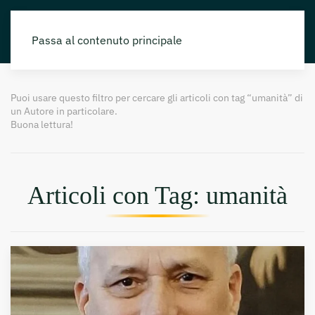
Passa al contenuto principale
Puoi usare questo filtro per cercare gli articoli con tag “umanità” di
un Autore in particolare.
Buona lettura!
Articoli con Tag: umanità