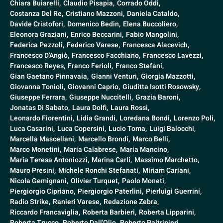
Chiara Buiarelli,
Claudio Pisapia,
Corrado Oddi,
Costanza Del Re,
Cristiano Mazzoni,
Daniela Cataldo,
Davide Cristofori,
Domenico Bedin,
Elena Buccoliero,
Eleonora Graziani,
Enrico Beccarini,
Fabio Mangolini,
Federica Pezzoli,
Federico Varese,
Francesca Alacevich,
Francesco D'Angiò,
Francesco Facchiano,
Francesco Lavezzi,
Francesco Reyes,
Franco Ferioli,
Franco Stefani,
Gian Gaetano Pinnavaia,
Gianni Venturi,
Giorgia Mazzotti,
Giovanna Tonioli,
Giovanni Caprio,
Giuditta Isotti Rosowsky,
Giuseppe Ferrara,
Giuseppe Nuccitelli,
Grazia Baroni,
Jonatas Di Sabato,
Laura Dolfi,
Laura Rossi,
Leonardo Fiorentini,
Lidia Grandi,
Loredana Bondi,
Lorenzo Poli,
Luca Casarini,
Luca Copersini,
Lucio Toma,
Luigi Balocchi,
Marcella Mascellani,
Marcello Brondi,
Marco Belli,
Marco Monetini,
Maria Calabrese,
Maria Mancino,
Maria Teresa Antoniozzi,
Marina Carli,
Massimo Marchetto,
Mauro Presini,
Michele Ronchi Stefanati,
Miriam Cariani,
Nicola Gemignani,
Olivier Turquet,
Paolo Moneti,
Piergiorgio Cipriano,
Piergiorgio Paterlini,
Pierluigi Guerrini,
Radio Strike,
Ranieri Varese,
Redazione Zebra,
Riccardo Francaviglia,
Roberta Barbieri,
Roberta Lipparini,
Roberta Trucco,
Roberto Dall'Olio,
Roberto Paltrinieri,