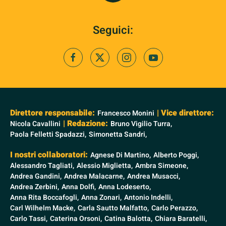
Seguici:
Direttore responsabile:
| Vice direttore:
Francesco Monini
| Redazione:
Nicola Cavallini
Bruno Vigilio Turra,
Paola Felletti Spadazzi,
Simonetta Sandri,
I nostri collaboratori:
Agnese Di Martino,
Alberto Poggi,
Alessandro Tagliati,
Alessio Miglietta,
Ambra Simeone,
Andrea Gandini,
Andrea Malacarne,
Andrea Musacci,
Andrea Zerbini,
Anna Dolfi,
Anna Lodeserto,
Anna Rita Boccafogli,
Anna Zonari,
Antonio Indelli,
Carl Wilhelm Macke,
Carla Sautto Malfatto,
Carlo Perazzo,
Carlo Tassi,
Caterina Orsoni,
Catina Balotta,
Chiara Baratelli,