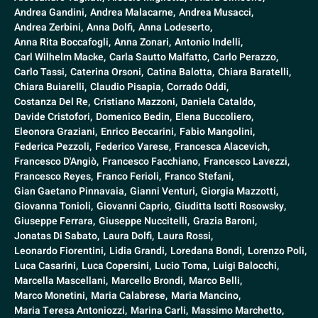
Andrea Gandini,
Andrea Malacarne,
Andrea Musacci,
Andrea Zerbini,
Anna Dolfi,
Anna Lodeserto,
Anna Rita Boccafogli,
Anna Zonari,
Antonio Indelli,
Carl Wilhelm Macke,
Carla Sautto Malfatto,
Carlo Perazzo,
Carlo Tassi,
Caterina Orsoni,
Catina Balotta,
Chiara Baratelli,
Chiara Buiarelli,
Claudio Pisapia,
Corrado Oddi,
Costanza Del Re,
Cristiano Mazzoni,
Daniela Cataldo,
Davide Cristofori,
Domenico Bedin,
Elena Buccoliero,
Eleonora Graziani,
Enrico Beccarini,
Fabio Mangolini,
Federica Pezzoli,
Federico Varese,
Francesca Alacevich,
Francesco D'Angiò,
Francesco Facchiano,
Francesco Lavezzi,
Francesco Reyes,
Franco Ferioli,
Franco Stefani,
Gian Gaetano Pinnavaia,
Gianni Venturi,
Giorgia Mazzotti,
Giovanna Tonioli,
Giovanni Caprio,
Giuditta Isotti Rosowsky,
Giuseppe Ferrara,
Giuseppe Nuccitelli,
Grazia Baroni,
Jonatas Di Sabato,
Laura Dolfi,
Laura Rossi,
Leonardo Fiorentini,
Lidia Grandi,
Loredana Bondi,
Lorenzo Poli,
Luca Casarini,
Luca Copersini,
Lucio Toma,
Luigi Balocchi,
Marcella Mascellani,
Marcello Brondi,
Marco Belli,
Marco Monetini,
Maria Calabrese,
Maria Mancino,
Maria Teresa Antoniozzi,
Marina Carli,
Massimo Marchetto,