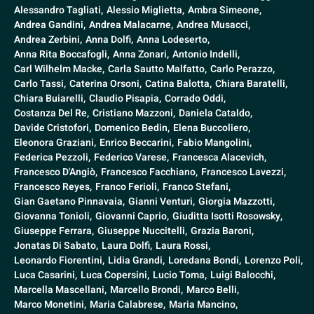
Alessandro Tagliati,
Alessio Miglietta,
Ambra Simeone,
Andrea Gandini,
Andrea Malacarne,
Andrea Musacci,
Andrea Zerbini,
Anna Dolfi,
Anna Lodeserto,
Anna Rita Boccafogli,
Anna Zonari,
Antonio Indelli,
Carl Wilhelm Macke,
Carla Sautto Malfatto,
Carlo Perazzo,
Carlo Tassi,
Caterina Orsoni,
Catina Balotta,
Chiara Baratelli,
Chiara Buiarelli,
Claudio Pisapia,
Corrado Oddi,
Costanza Del Re,
Cristiano Mazzoni,
Daniela Cataldo,
Davide Cristofori,
Domenico Bedin,
Elena Buccoliero,
Eleonora Graziani,
Enrico Beccarini,
Fabio Mangolini,
Federica Pezzoli,
Federico Varese,
Francesca Alacevich,
Francesco D'Angiò,
Francesco Facchiano,
Francesco Lavezzi,
Francesco Reyes,
Franco Ferioli,
Franco Stefani,
Gian Gaetano Pinnavaia,
Gianni Venturi,
Giorgia Mazzotti,
Giovanna Tonioli,
Giovanni Caprio,
Giuditta Isotti Rosowsky,
Giuseppe Ferrara,
Giuseppe Nuccitelli,
Grazia Baroni,
Jonatas Di Sabato,
Laura Dolfi,
Laura Rossi,
Leonardo Fiorentini,
Lidia Grandi,
Loredana Bondi,
Lorenzo Poli,
Luca Casarini,
Luca Copersini,
Lucio Toma,
Luigi Balocchi,
Marcella Mascellani,
Marcello Brondi,
Marco Belli,
Marco Monetini,
Maria Calabrese,
Maria Mancino,