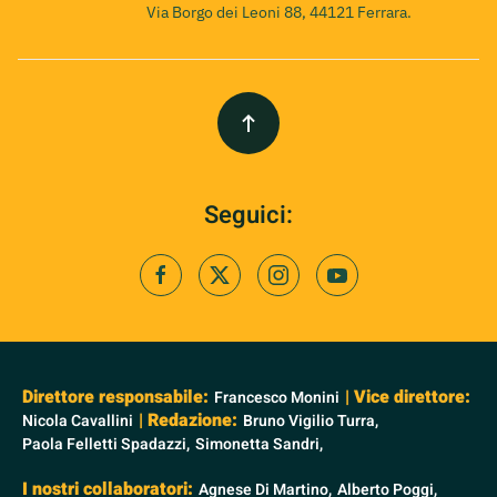
Via Borgo dei Leoni 88, 44121 Ferrara.
Seguici:
Direttore responsabile:
| Vice direttore:
Francesco Monini
| Redazione:
Nicola Cavallini
Bruno Vigilio Turra,
Paola Felletti Spadazzi,
Simonetta Sandri,
I nostri collaboratori:
Agnese Di Martino,
Alberto Poggi,