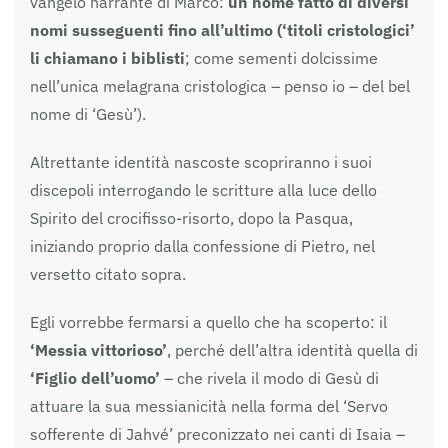
vangelo narrante di Marco:
un nome fatto di diversi
nomi susseguenti fino all’ultimo (‘titoli cristologici’
li chiamano i biblisti
; come sementi dolcissime
nell’unica melagrana cristologica – penso io – del bel
nome di ‘Gesù’).
Altrettante identità nascoste scopriranno i suoi
discepoli interrogando le scritture alla luce dello
Spirito del crocifisso-risorto, dopo la Pasqua,
iniziando proprio dalla confessione di Pietro, nel
versetto citato sopra.
Egli vorrebbe fermarsi a quello che ha scoperto: il
‘Messia vittorioso’
, perché dell’altra identità quella di
‘Figlio dell’uomo’
– che rivela il modo di Gesù di
attuare la sua messianicità nella forma del ‘Servo
sofferente di Jahvé’ preconizzato nei canti di Isaia –