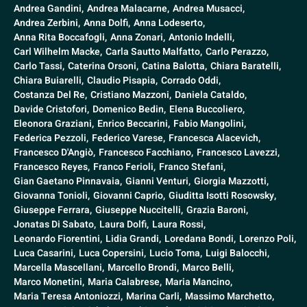
Andrea Gandini,
Andrea Malacarne,
Andrea Musacci,
Andrea Zerbini,
Anna Dolfi,
Anna Lodeserto,
Anna Rita Boccafogli,
Anna Zonari,
Antonio Indelli,
Carl Wilhelm Macke,
Carla Sautto Malfatto,
Carlo Perazzo,
Carlo Tassi,
Caterina Orsoni,
Catina Balotta,
Chiara Baratelli,
Chiara Buiarelli,
Claudio Pisapia,
Corrado Oddi,
Costanza Del Re,
Cristiano Mazzoni,
Daniela Cataldo,
Davide Cristofori,
Domenico Bedin,
Elena Buccoliero,
Eleonora Graziani,
Enrico Beccarini,
Fabio Mangolini,
Federica Pezzoli,
Federico Varese,
Francesca Alacevich,
Francesco D'Angiò,
Francesco Facchiano,
Francesco Lavezzi,
Francesco Reyes,
Franco Ferioli,
Franco Stefani,
Gian Gaetano Pinnavaia,
Gianni Venturi,
Giorgia Mazzotti,
Giovanna Tonioli,
Giovanni Caprio,
Giuditta Isotti Rosowsky,
Giuseppe Ferrara,
Giuseppe Nuccitelli,
Grazia Baroni,
Jonatas Di Sabato,
Laura Dolfi,
Laura Rossi,
Leonardo Fiorentini,
Lidia Grandi,
Loredana Bondi,
Lorenzo Poli,
Luca Casarini,
Luca Copersini,
Lucio Toma,
Luigi Balocchi,
Marcella Mascellani,
Marcello Brondi,
Marco Belli,
Marco Monetini,
Maria Calabrese,
Maria Mancino,
Maria Teresa Antoniozzi,
Marina Carli,
Massimo Marchetto,