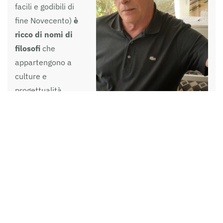
facili e godibili di
fine Novecento)
è
ricco di nomi di
filosofi
che
appartengono a
culture e
progettualità
Antonio Tabucchi nel 2010 a
politiche diverse
Stoccolma (©anna dolfi)
(Vico, Hegel,
Feuerbach,
Marx…),
di scrittori soprattutto francesi
che
propongono alternative interpretazioni della realtà
(Claudel, Mauriac, Bernanos…),
di vittime/poeti
interdetti
(García Lorca),
di portoghesi
teorici della
molteplicità
(Pessoa),
di italiani di cui si può
parlare diversamente
(D’Annunzio, Marinetti…),
di