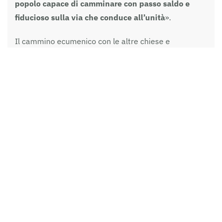
popolo capace di camminare con passo saldo e
fiducioso sulla via che conduce all’unità
».
Il cammino ecumenico con le altre chiese e
confessioni cristiane, come il dialogo interreligioso
con le altre religioni e il cammino di fraternità con i
popoli per quell’ecumene globale che è la nostra terra
e l’intera creazione sono allora per papa Francesco
un
obbedire a Dio,
ob-audire
, in profondità, un
ascolto dal basso, dalla terra, dalla base perché è lì
che la sua parola germoglia
in ogni spirito
, da ogni
gemito o sospiro, oltre che discendere come la
pioggia a fecondare ed irrigare la terra per poi
ritornare, risalire a lui non senza effetto.
Un obbedire a Dio mettendosi in marcia
, con la
propria identità in relazione, non per diluirla o