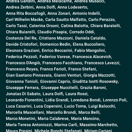
Andrea Gandini,
Andrea Malacarne,
Andrea Musacci,
Andrea Zerbini,
Anna Dolfi,
Anna Lodeserto,
Anna Rita Boccafogli,
Anna Zonari,
Antonio Indelli,
Carl Wilhelm Macke,
Carla Sautto Malfatto,
Carlo Perazzo,
Carlo Tassi,
Caterina Orsoni,
Catina Balotta,
Chiara Baratelli,
Chiara Buiarelli,
Claudio Pisapia,
Corrado Oddi,
Costanza Del Re,
Cristiano Mazzoni,
Daniela Cataldo,
Davide Cristofori,
Domenico Bedin,
Elena Buccoliero,
Eleonora Graziani,
Enrico Beccarini,
Fabio Mangolini,
Federica Pezzoli,
Federico Varese,
Francesca Alacevich,
Francesco D'Angiò,
Francesco Facchiano,
Francesco Lavezzi,
Francesco Reyes,
Franco Ferioli,
Franco Stefani,
Gian Gaetano Pinnavaia,
Gianni Venturi,
Giorgia Mazzotti,
Giovanna Tonioli,
Giovanni Caprio,
Giuditta Isotti Rosowsky,
Giuseppe Ferrara,
Giuseppe Nuccitelli,
Grazia Baroni,
Jonatas Di Sabato,
Laura Dolfi,
Laura Rossi,
Leonardo Fiorentini,
Lidia Grandi,
Loredana Bondi,
Lorenzo Poli,
Luca Casarini,
Luca Copersini,
Lucio Toma,
Luigi Balocchi,
Marcella Mascellani,
Marcello Brondi,
Marco Belli,
Marco Monetini,
Maria Calabrese,
Maria Mancino,
Maria Teresa Antoniozzi,
Marina Carli,
Massimo Marchetto,
Mauro Presini,
Michele Ronchi Stefanati,
Miriam Cariani,