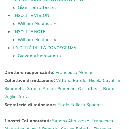
di
Gian Pietro Testa
»
INSOLITE VISIONI
di
William Molducci
»
INSOLITE NOTE
di
William Molducci
»
LA CITTÀ DELLA CONOSCENZA
di
Giovanni Fioravanti
»
Direttore responsabile:
Francesco Monini
Collettivo di redazione:
Vittoria Barolo,
Nicola Cavallini,
Simonetta Sandri
,
Ambra Simeone
,
Carlo Tassi
,
Bruno
Vigilio Turra
Segreteria di redazione:
Paola Felletti Spadazzi
I nostri Collaboratori:
Sandro Abruzzese
,
Francesca
Alacevich
,
Alice & Roberta
,
Catina Balotta
,
Fiorenzo