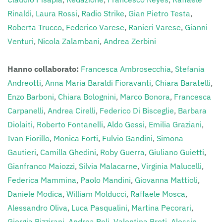
Rinaldi
,
Laura Rossi
,
Radio Strike
,
Gian Pietro Testa
,
Roberta Trucco
,
Federico Varese
,
Ranieri Varese
,
Gianni
Venturi
,
Nicola Zalambani
,
Andrea Zerbini
Hanno collaborato:
Francesca Ambrosecchia
,
Stefania
Andreotti
,
Anna Maria Baraldi Fioravanti
,
Chiara Baratelli
,
Enzo Barboni
,
Chiara Bolognini
,
Marco Bonora
,
Francesca
Carpanelli
,
Andrea Cirelli
,
Federico Di Bisceglie
,
Barbara
Diolaiti
,
Roberto Fontanelli
,
Aldo Gessi
,
Emilia Graziani
,
Ivan Fiorillo
,
Monica Forti
,
Fulvio Gandini
,
Simona
Gautieri
,
Camilla Ghedini
,
Roby Guerra
,
Giuliano Guietti
,
Gianfranco Maiozzi
,
Silvia Malacarne
,
Virginia Malucelli
,
Federica Mammina
,
Paolo Mandini
,
Giovanna Mattioli
,
Daniele Modica
,
William Molducci
,
Raffaele Mosca
,
Alessandro Oliva
,
Luca Pasqualini
,
Martina Pecorari
,
Giorgia Pizzirani
,
Andrea Poli
,
Valentina Preti
,
Alessio