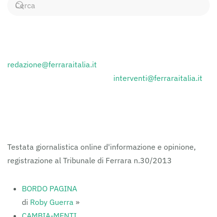
Categorie
CONTATTI
Inviare i comunicati stampa a:
redazione@ferraraitalia.it
Inviare lettere al giornale a :
interventi@ferraraitalia.it
FERRARAITALIA
Testata giornalistica online d'informazione e opinione,
registrazione al Tribunale di Ferrara n.30/2013
BORDO PAGINA
di
Roby Guerra
»
CAMBIA-MENTI