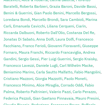
Baratelli
,
Roberta Barbieri
,
Grazia Baroni
,
Davide Bassi
,
Benini & Guerrini
,
Gian Paolo Benini
,
Marcello Bergossi
,
Loredana Bondi
,
Marcello Brondi
,
Sara Cambioli
,
Marina
Carli
,
Emanuela Cavicchi
,
Liliana Cerqueni
,
Ciarìn
,
Riccarda Dalbuoni
,
Roberto Dall'Olio
,
Costanza Del Re
,
Jonatas Di Sabato,
Anna Dolfi
,
Laura Dolfi
,
Francesco
Facchiano
,
Franco Ferioli
,
Giovanni Fioravanti
,
Giuseppe
Fornaro
,
Maura Franchi
,
Riccardo Francaviglia
,
Andrea
Gandini
,
Sergio Gessi
,
Pier Luigi Guerrini
,
Sergio Kraisky
,
Francesco Lavezzi
,
Daniele Lugli
,
Carl Wilhelm Macke
,
Beniamino Marino
,
Carla Sautto Malfatto
,
Fabio Mangolini
,
Cristiano Mazzoni
,
Giorgia Mazzotti
,
Paolo Moneti
,
Francesco Minimo
,
Alice Miraglia
,
Corrado Oddi
,
Fabio
Palma
,
Roberto Paltrinieri
,
Valerio Pazzi
,
Carlo Perazzo
,
Federica Pezzoli
,
Gian Gaetano Pinnavaia
,
Mauro Presini
,
Claudio Pisapia
,
Redazione
,
Francesco Reyes
,
Raffaele