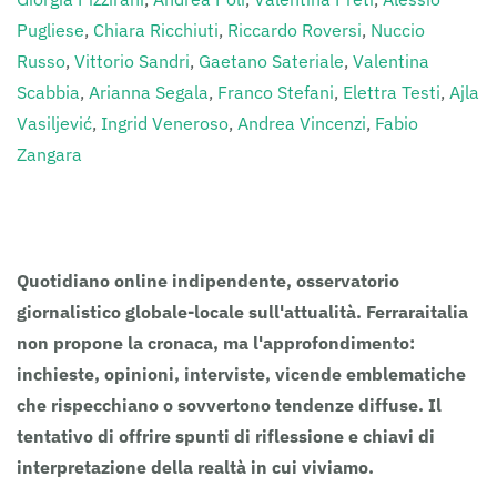
Pugliese
,
Chiara Ricchiuti
,
Riccardo Roversi
,
Nuccio
Russo
,
Vittorio Sandri
,
Gaetano Sateriale
,
Valentina
Scabbia
,
Arianna Segala
,
Franco Stefani
,
Elettra Testi
,
Ajla
Vasiljević
,
Ingrid Veneroso
,
Andrea Vincenzi
,
Fabio
Zangara
Clicca sull’Autore per i suoi contributi.
Quotidiano online indipendente, osservatorio
giornalistico globale-locale sull'attualità. Ferraraitalia
non propone la cronaca, ma l'approfondimento:
inchieste, opinioni, interviste, vicende emblematiche
che rispecchiano o sovvertono tendenze diffuse. Il
tentativo di offrire spunti di riflessione e chiavi di
interpretazione della realtà in cui viviamo.