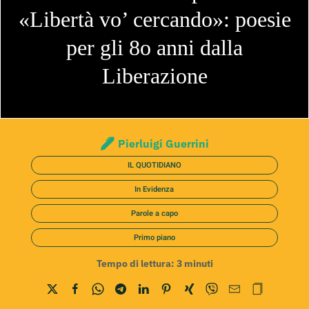
«Libertà vo’ cercando»: poesie
per gli 8o anni dalla
Liberazione
Pierluigi Guerrini
IL QUOTIDIANO
In Evidenza
Parole a capo
Primo piano
Tempo di lettura:
3
minuti