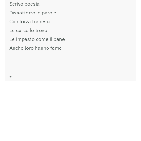
Scrivo poesia
Dissotterro le parole
Con forza frenesia
Le cerco le trovo
Le impasto come il pane
Anche loro hanno fame
*
IN FUGA CON ELEGANZA
di Pier Luigi Guerrini
Via, di corsa
senza pensare troppo