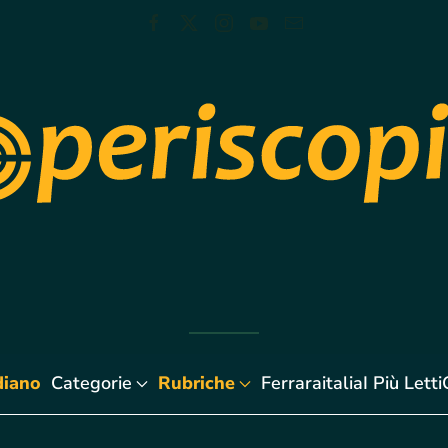
diano
Categorie
Rubriche
Ferraraitalia
I Più Letti