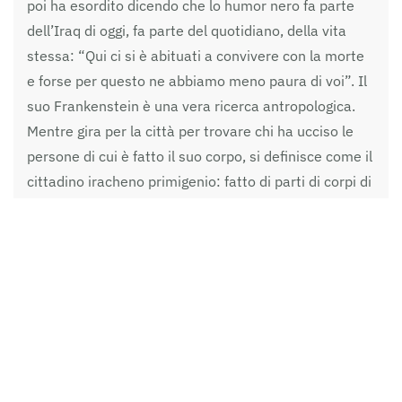
poi ha esordito dicendo che lo humor nero fa parte
dell’Iraq di oggi, fa parte del quotidiano, della vita
stessa: “Qui ci si è abituati a convivere con la morte
e forse per questo ne abbiamo meno paura di voi”. Il
suo Frankenstein è una vera ricerca antropologica.
Mentre gira per la città per trovare chi ha ucciso le
persone di cui è fatto il suo corpo, si definisce come il
cittadino iracheno primigenio: fatto di parti di corpi di
molti popoli, provenienti da tanti e diversi villaggi, da
tante religioni, da varie etnie di persone morte in
attentati. Questo strano personaggio vuole vendicare
ogni brandello del suo corpo. Il paradosso sta nella
domanda e nella sua risposta: chi ha ucciso questi
vari brandelli? La risposta è: siamo stati noi. Il corpo
di Frankenstein è allo stesso tempo vittima e
carnefice che fa partire una vendetta priva di ogni