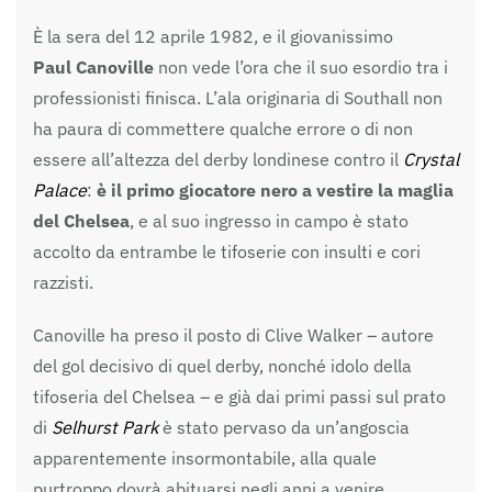
È la sera del 12 aprile 1982, e il giovanissimo
Paul
Canoville
non vede l’ora che il suo esordio tra i
professionisti finisca. L’ala originaria di Southall non
ha paura di commettere qualche errore o di non
essere all’altezza del derby londinese contro il
Crystal
Palace
:
è il primo giocatore nero a vestire la maglia
del Chelsea
, e al suo ingresso in campo è stato
accolto da entrambe le tifoserie con insulti e cori
razzisti.
Canoville
ha preso il posto di Clive Walker – autore
del gol decisivo di quel derby, nonché idolo della
tifoseria del Chelsea – e già dai primi passi sul prato
di
Selhurst Park
è stato pervaso da un’angoscia
apparentemente insormontabile, alla quale
purtroppo dovrà abituarsi negli anni a venire.