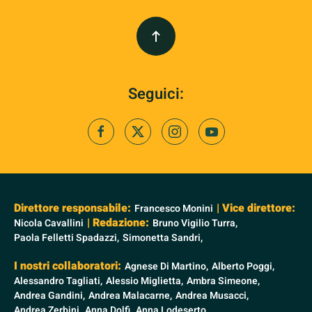
Seguici:
Direttore responsabile:
| Vice direttore:
Francesco Monini
| Redazione:
Nicola Cavallini
Bruno Vigilio Turra,
Paola Felletti Spadazzi,
Simonetta Sandri,
I nostri collaboratori:
Agnese Di Martino,
Alberto Poggi,
Alessandro Tagliati,
Alessio Miglietta,
Ambra Simeone,
Andrea Gandini,
Andrea Malacarne,
Andrea Musacci,
Andrea Zerbini,
Anna Dolfi,
Anna Lodeserto,