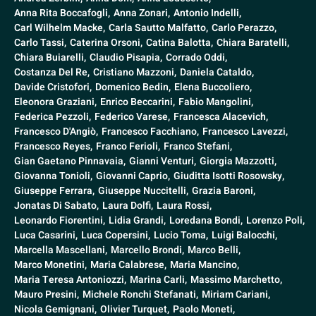
Anna Rita Boccafogli,
Anna Zonari,
Antonio Indelli,
Carl Wilhelm Macke,
Carla Sautto Malfatto,
Carlo Perazzo,
Carlo Tassi,
Caterina Orsoni,
Catina Balotta,
Chiara Baratelli,
Chiara Buiarelli,
Claudio Pisapia,
Corrado Oddi,
Costanza Del Re,
Cristiano Mazzoni,
Daniela Cataldo,
Davide Cristofori,
Domenico Bedin,
Elena Buccoliero,
Eleonora Graziani,
Enrico Beccarini,
Fabio Mangolini,
Federica Pezzoli,
Federico Varese,
Francesca Alacevich,
Francesco D'Angiò,
Francesco Facchiano,
Francesco Lavezzi,
Francesco Reyes,
Franco Ferioli,
Franco Stefani,
Gian Gaetano Pinnavaia,
Gianni Venturi,
Giorgia Mazzotti,
Giovanna Tonioli,
Giovanni Caprio,
Giuditta Isotti Rosowsky,
Giuseppe Ferrara,
Giuseppe Nuccitelli,
Grazia Baroni,
Jonatas Di Sabato,
Laura Dolfi,
Laura Rossi,
Leonardo Fiorentini,
Lidia Grandi,
Loredana Bondi,
Lorenzo Poli,
Luca Casarini,
Luca Copersini,
Lucio Toma,
Luigi Balocchi,
Marcella Mascellani,
Marcello Brondi,
Marco Belli,
Marco Monetini,
Maria Calabrese,
Maria Mancino,
Maria Teresa Antoniozzi,
Marina Carli,
Massimo Marchetto,
Mauro Presini,
Michele Ronchi Stefanati,
Miriam Cariani,
Nicola Gemignani,
Olivier Turquet,
Paolo Moneti,