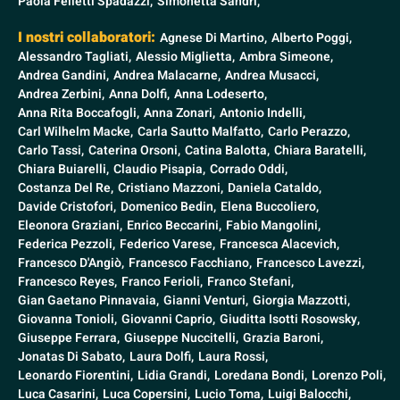
Paola Felletti Spadazzi,
Simonetta Sandri,
I nostri collaboratori:
Agnese Di Martino,
Alberto Poggi,
Alessandro Tagliati,
Alessio Miglietta,
Ambra Simeone,
Andrea Gandini,
Andrea Malacarne,
Andrea Musacci,
Andrea Zerbini,
Anna Dolfi,
Anna Lodeserto,
Anna Rita Boccafogli,
Anna Zonari,
Antonio Indelli,
Carl Wilhelm Macke,
Carla Sautto Malfatto,
Carlo Perazzo,
Carlo Tassi,
Caterina Orsoni,
Catina Balotta,
Chiara Baratelli,
Chiara Buiarelli,
Claudio Pisapia,
Corrado Oddi,
Costanza Del Re,
Cristiano Mazzoni,
Daniela Cataldo,
Davide Cristofori,
Domenico Bedin,
Elena Buccoliero,
Eleonora Graziani,
Enrico Beccarini,
Fabio Mangolini,
Federica Pezzoli,
Federico Varese,
Francesca Alacevich,
Francesco D'Angiò,
Francesco Facchiano,
Francesco Lavezzi,
Francesco Reyes,
Franco Ferioli,
Franco Stefani,
Gian Gaetano Pinnavaia,
Gianni Venturi,
Giorgia Mazzotti,
Giovanna Tonioli,
Giovanni Caprio,
Giuditta Isotti Rosowsky,
Giuseppe Ferrara,
Giuseppe Nuccitelli,
Grazia Baroni,
Jonatas Di Sabato,
Laura Dolfi,
Laura Rossi,
Leonardo Fiorentini,
Lidia Grandi,
Loredana Bondi,
Lorenzo Poli,
Luca Casarini,
Luca Copersini,
Lucio Toma,
Luigi Balocchi,