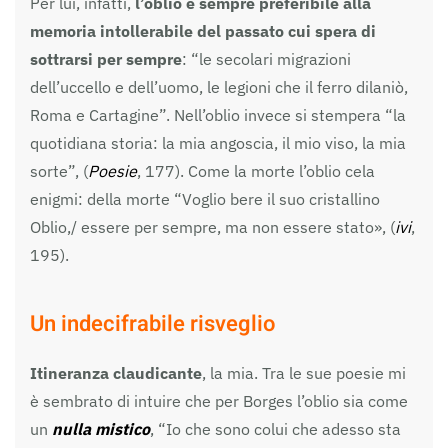
Per lui, infatti,
l’oblio è sempre preferibile alla
memoria intollerabile del passato cui spera di
sottrarsi per sempre
: “le secolari migrazioni
dell’uccello e dell’uomo, le legioni che il ferro dilaniò,
Roma e Cartagine”. Nell’oblio invece si stempera “la
quotidiana storia: la mia angoscia, il mio viso, la mia
sorte”, (
Poesie
, 177). Come la morte l’oblio cela
enigmi: della morte “Voglio bere il suo cristallino
Oblio,/ essere per sempre, ma non essere stato», (
ivi
,
195).
Un indecifrabile risveglio
Itineranza claudicante
, la mia. Tra le sue poesie mi
è sembrato di intuire che per Borges l’oblio sia come
un
nulla mistico
, “Io che sono colui che adesso sta