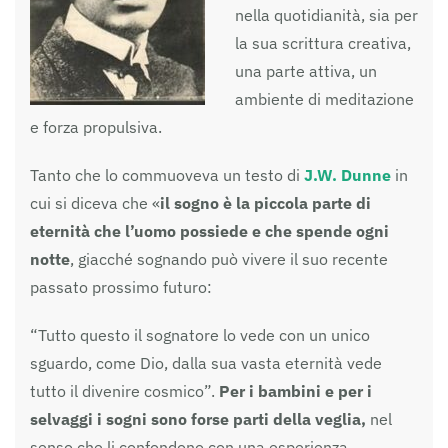
nella quotidianità, sia per
la sua scrittura creativa,
una parte attiva, un
ambiente di meditazione
e forza propulsiva.
Tanto che lo commuoveva un testo di
J.W. Dunne
in
cui si diceva che «
il sogno è la piccola parte di
eternità che l’uomo possiede e che spende ogni
notte
, giacché sognando può vivere il suo recente
passato prossimo futuro:
“Tutto questo il sognatore lo vede con un unico
sguardo, come Dio, dalla sua vasta eternità vede
tutto il divenire cosmico”.
Per i bambini e per i
selvaggi i sogni sono forse parti della veglia,
nel
senso che li confondono con una esperienza