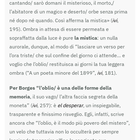
cantando/ sarò domani il misterioso, il morto,/
l’abitatore di un magico e deserto/ orbe senza prima
né dopo né quando. Così afferma la mistica» (
ivi
,
195). Ombra in attesa di essere permeata e
sopraffatta dalla luce è pure
la mistica
: un nulla
aurorale, dunque, al modo di “lasciare un verso per
l’ora triste/ che sul confine del giorno ci attende… e
voglio che l’oblio/ restituisca ai giorni la tua leggera
ombra (“A un poeta minore del 1899”,
ivi
, 181).
Per Borges “l’oblio/ è una delle forme della
memoria
, il suo vago/ l’altra faccia segreta della
moneta” (
ivi
, 257): è
el desperar
, un inspiegabile,
trasparente e finissimo risveglio. Egli, infatti, scrive
ancora che “l’oblio, è il modo più povero del mistero”,
un velo che tuttavia non lo occulterà per sempre