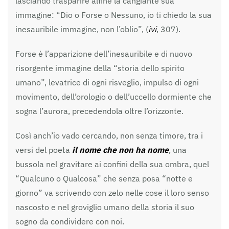
lasciando trasparire alfine la cangiante sua
immagine: “Dio o Forse o Nessuno, io ti chiedo la sua
inesauribile immagine, non l’oblio”, (
ivi
, 307).
Forse è l’apparizione dell’inesauribile e di nuovo
risorgente immagine della “storia dello spirito
umano”, levatrice di ogni risveglio, impulso di ogni
movimento, dell’orologio o dell’uccello dormiente che
sogna l’aurora, precedendola oltre l’orizzonte.
Così anch’io vado cercando, non senza timore, tra i
versi del poeta
il nome che non ha nome
, una
bussola nel gravitare ai confini della sua ombra, quel
“Qualcuno o Qualcosa” che senza posa “notte e
giorno” va scrivendo con zelo nelle cose il loro senso
nascosto e nel groviglio umano della storia il suo
sogno da condividere con noi.