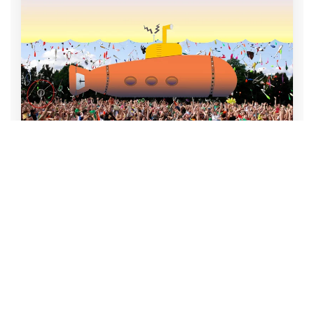
Sostieni periscopio!
Dona
Tutti i tag di questo articolo:
Benjamin Netanyahu
Papa Francesco